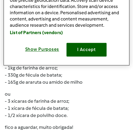
Use precise geolocation data. Actively scan device
ingredientes/receita DA FARINHA SEM GLÚTEN, se
characteristics for identification. Store and/or access
alguém tiver que me possa facultar fico muito
information on a device. Personalised advertising and
agradecida.
content, advertising and content measurement,
audience research and services development.
tirei duas receitas da net que estão em varios sites, mas
List of Partners (vendors)
não resultou, a massa não cresce, depois de frios ficam
pedra...
Show Purposes
I Accept
já agora transcrevo o que encontrei:
- 1kg de farinha de arroz;
- 330g de fécula de batata;
- 165g de araruta ou amido de milho
ou
- 3 xícaras de farinha de arroz;
- 1 xícara de fécula de batata;
- 1/2 xícara de polvilho doce.
fico a aguardar, muito obrigada!