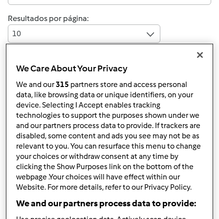
Resultados por página:
10
We Care About Your Privacy
Responder mensagem
3 |
Última entrada
We and our
315
partners store and access personal
data, like browsing data or unique identifiers, on your
Gast (não verificado)
device. Selecting I Accept enables tracking
technologies to support the purposes shown under we
and our partners process data to provide. If trackers are
disabled, some content and ads you see may not be as
relevant to you. You can resurface this menu to change
your choices or withdraw consent at any time by
clicking the Show Purposes link on the bottom of the
webpage .Your choices will have effect within our
Qua, 2009-11-18 19:03
#1
Website. For more details, refer to our Privacy Policy.
olá a todos!
We and our partners process data to provide:
preciso de saber percentagens dos