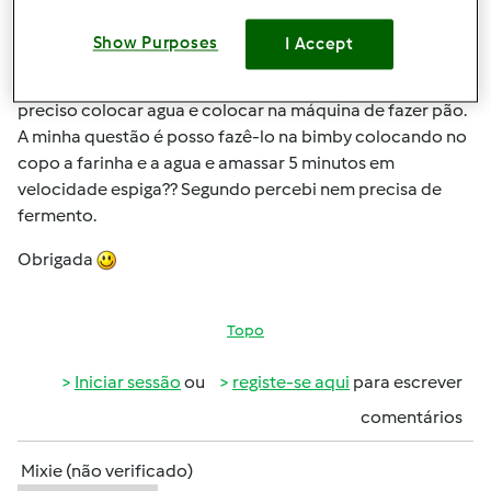
Seg, 2015-02-23 21:38
#1
Show Purposes
I Accept
Boa Noite, por engano comprei farinha branca de neve
preparada para pão de sementes, na qual diz que só é
preciso colocar agua e colocar na máquina de fazer pão.
A minha questão é posso fazê-lo na bimby colocando no
copo a farinha e a agua e amassar 5 minutos em
velocidade espiga?? Segundo percebi nem precisa de
fermento.
Obrigada
Topo
Iniciar sessão
ou
registe-se aqui
para escrever
comentários
Mixie (não verificado)