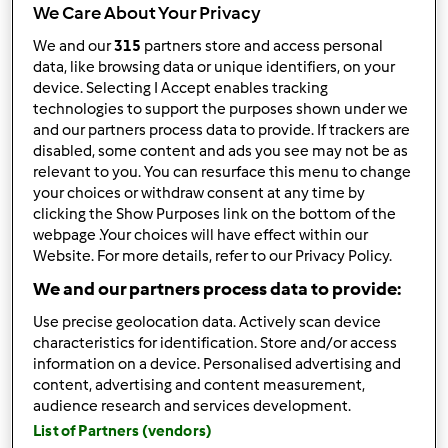
We Care About Your Privacy
Ordenar por:
We and our
315
partners store and access personal
data, like browsing data or unique identifiers, on your
Mais Recentes
device. Selecting I Accept enables tracking
technologies to support the purposes shown under we
Resultados por página:
and our partners process data to provide. If trackers are
10
disabled, some content and ads you see may not be as
relevant to you. You can resurface this menu to change
your choices or withdraw consent at any time by
clicking the Show Purposes link on the bottom of the
webpage .Your choices will have effect within our
Responder mensagem
2 |
Última entrada
Website. For more details, refer to our Privacy Policy.
taniamendes (não
We and our partners process data to provide:
verificado)
Use precise geolocation data. Actively scan device
characteristics for identification. Store and/or access
information on a device. Personalised advertising and
content, advertising and content measurement,
audience research and services development.
List of Partners (vendors)