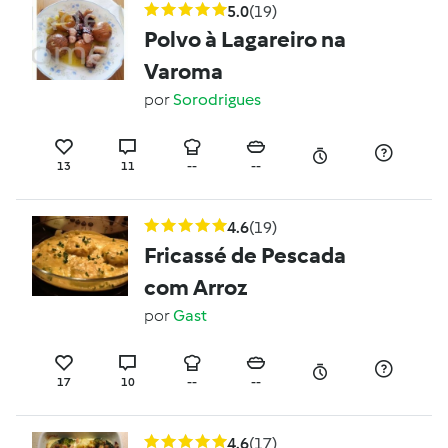
5.0
(19)
Polvo à Lagareiro na
Varoma
por
Sorodrigues
13
11
--
--
4.6
(19)
Fricassé de Pescada
com Arroz
por
Gast
17
10
--
--
4.6
(17)