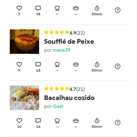
Fonte: bimby4all)
3
38
--
--
30min
4.9
(22)
Soufflé de Peixe
por
masa39
9
18
--
--
50min
4.7
(21)
Bacalhau cozido
por
Gast
10
16
--
--
30min