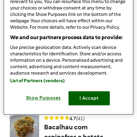
relevant to you. You can resurface this menu to change
por
Equipa Bimby
your choices or withdraw consent at any time by
clicking the Show Purposes link on the bottom of the
webpage .Your choices will have effect within our
0
3
Fácil
--
35min
Website. For more details, refer to our Privacy Policy.
We and our partners process data to provide:
3.0
(1)
Use precise geolocation data. Actively scan device
Oficialmente testada
characteristics for identification. Store and/or access
Risotto de bacalhau
information on a device. Personalised advertising and
content, advertising and content measurement,
com grelos e broa de
audience research and services development.
avintes
por
Gast
List of Partners (vendors)
Show Purposes
I Accept
1
1
Fácil
6
1h 5min
4.7
(41)
Bacalhau com
espinafres e batata