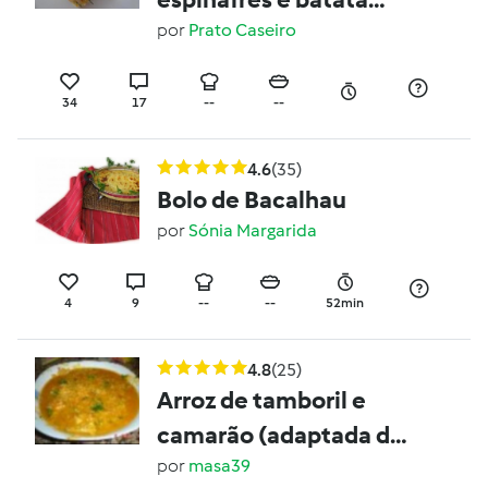
palha gratinado com
por
Prato Caseiro
molho bechamel
34
17
--
--
4.6
(35)
Bolo de Bacalhau
por
Sónia Margarida
4
9
--
--
52min
4.8
(25)
Arroz de tamboril e
camarão (adaptada da
receita da "Nani" -
por
masa39