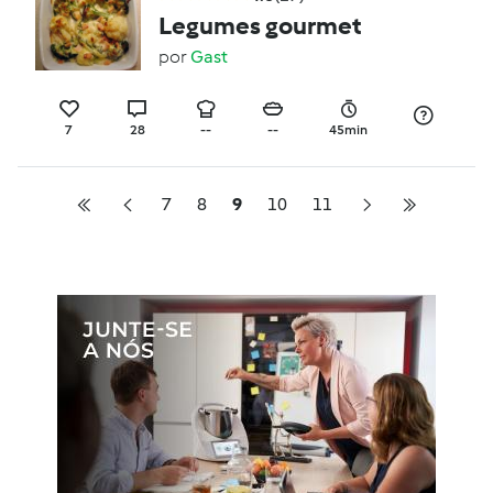
Legumes gourmet
por
Gast
7
28
--
--
45min
7
8
9
10
11