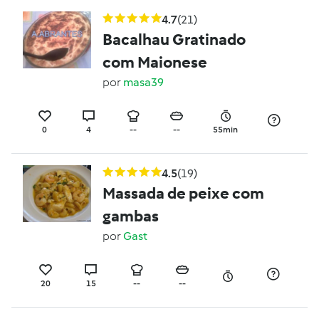
4.7
(21)
Bacalhau Gratinado
com Maionese
por
masa39
0
4
--
--
55min
4.5
(19)
Massada de peixe com
gambas
por
Gast
20
15
--
--