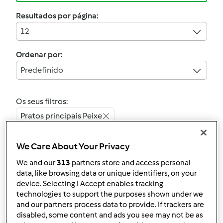
Resultados por página:
12
Ordenar por:
Predefinido
Os seus filtros:
Pratos principais Peixe
Limpar
We Care About Your Privacy
We and our
313
partners store and access personal
2.7
(3)
data, like browsing data or unique identifiers, on your
device. Selecting I Accept enables tracking
Oficialmente testada
technologies to support the purposes shown under we
Filete de cavala com
and our partners process data to provide. If trackers are
mostarda ao vapor
disabled, some content and ads you see may not be as