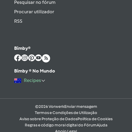
Pesquisar no fórum
Procurar utilizador
RSS
Bimby®
Bimby ® No Mundo
Recipes
©2026 Vorwerk
Enviar mensagem
Termos e Condições de Utilização
Aviso sobre Proteção de Dados
Política de Cookies
Regras e código moral digital do Fórum
Ajuda
Apoio Legal