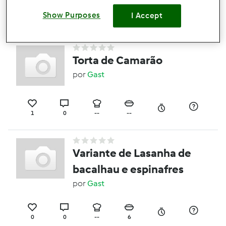
Show Purposes
I Accept
0
0
--
--
35min
Torta de Camarão
por
Gast
1
0
--
--
Variante de Lasanha de
bacalhau e espinafres
por
Gast
0
0
--
6