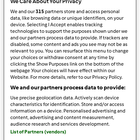
We Care About Your Privacy
Resultados por página:
We and our
315
partners store and access personal
data, like browsing data or unique identifiers, on your
12
device. Selecting I Accept enables tracking
technologies to support the purposes shown under we
Ordenar por:
and our partners process data to provide. If trackers are
Predefinido
disabled, some content and ads you see may not be as
relevant to you. You can resurface this menu to change
your choices or withdraw consent at any time by
Os seus filtros:
clicking the Show Purposes link on the bottom of the
webpage .Your choices will have effect within our
Pratos principais Peixe
Website. For more details, refer to our Privacy Policy.
We and our partners process data to provide:
Limpar
Use precise geolocation data. Actively scan device
characteristics for identification. Store and/or access
information on a device. Personalised advertising and
Supremas de bacalhau
content, advertising and content measurement,
com favas e tomate
audience research and services development.
por
Gast
List of Partners (vendors)