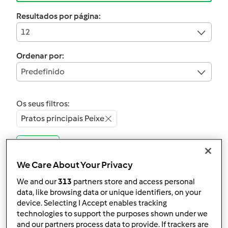
Resultados por página:
12
Ordenar por:
Predefinido
Os seus filtros:
Pratos principais Peixe
Limpar
We Care About Your Privacy
4.9
(14)
We and our
313
partners store and access personal
Oficialmente testada
data, like browsing data or unique identifiers, on your
Sopa de Peixe
device. Selecting I Accept enables tracking
technologies to support the purposes shown under we
por
Gast
and our partners process data to provide. If trackers are