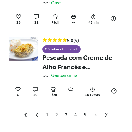
por
Gast
16
11
Fácil
--
45min
5.0
(9)
Oficialmente testada
Pescada com Creme de
Alho Francês e
Cogumelos
por
Gasparzinha
6
10
Fácil
--
1h 10min
1
2
3
4
5