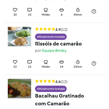
20
15
Médio
6
45min
4.9
(12)
Oficialmente testada
Rissóis de camarão
por
Equipa Bimby
22
22
Médio
24
23min
4.6
(12)
Oficialmente testada
Bacalhau Gratinado
com Camarão