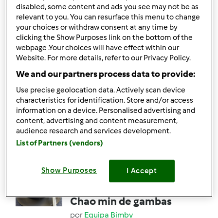
disabled, some content and ads you see may not be as
relevant to you. You can resurface this menu to change
15
24
Médio
--
1h 25min
your choices or withdraw consent at any time by
clicking the Show Purposes link on the bottom of the
webpage .Your choices will have effect within our
4.5
(14)
Website. For more details, refer to our Privacy Policy.
Oficialmente testada
We and our partners process data to provide:
Salmão ao Vapor com
Use precise geolocation data. Actively scan device
Bróculos e Batatinhas
characteristics for identification. Store and/or access
Novas
por
Gast
information on a device. Personalised advertising and
content, advertising and content measurement,
audience research and services development.
List of Partners (vendors)
20
16
Fácil
--
1h 10min
Show Purposes
I Accept
4.9
(14)
Oficialmente testada
Chao min de gambas
por
Equipa Bimby