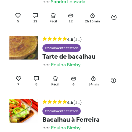
por
Sandra Lousada
5
12
Fácil
12
2h 13min
4.8
(11)
Oficialmente testada
Tarte de bacalhau
por
Equipa Bimby
7
8
Fácil
6
54min
4.6
(11)
Oficialmente testada
Bacalhau à Ferreira
por
Equipa Bimby