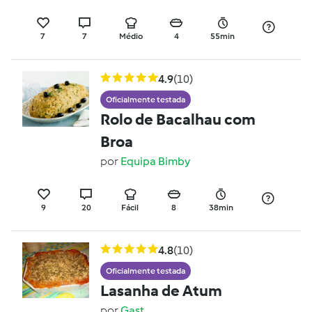
7
7
Médio
4
55min
4.9
(10)
Oficialmente testada
Rolo de Bacalhau com
Broa
por
Equipa Bimby
9
20
Fácil
8
38min
4.8
(10)
Oficialmente testada
Lasanha de Atum
por
Gast