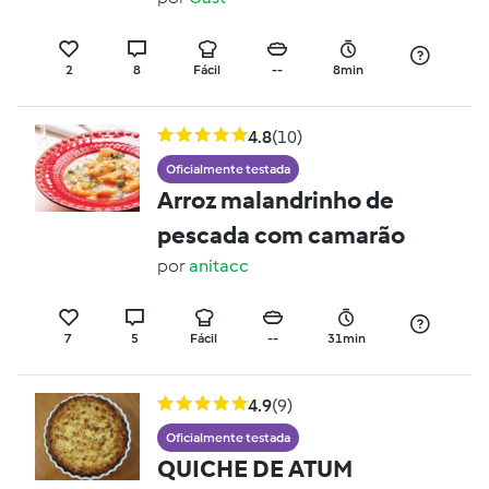
2
8
Fácil
--
8min
4.8
(10)
Oficialmente testada
Arroz malandrinho de
pescada com camarão
por
anitacc
7
5
Fácil
--
31min
4.9
(9)
Oficialmente testada
QUICHE DE ATUM