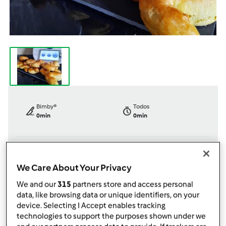
Bimby®
Todos
0min
0min
dose/s
Nível
We Care About Your Privacy
--
--
--
We and our
315
partners store and access personal
data, like browsing data or unique identifiers, on your
device. Selecting I Accept enables tracking
por
Damiana Ferreira
technologies to support the purposes shown under we
published: 03.08.2022