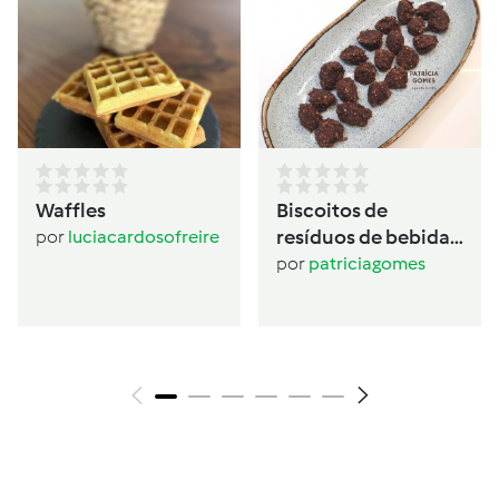
Waffles
Biscoitos de
resíduos de bebida
por
luciacardosofreire
de aveia
por
patriciagomes