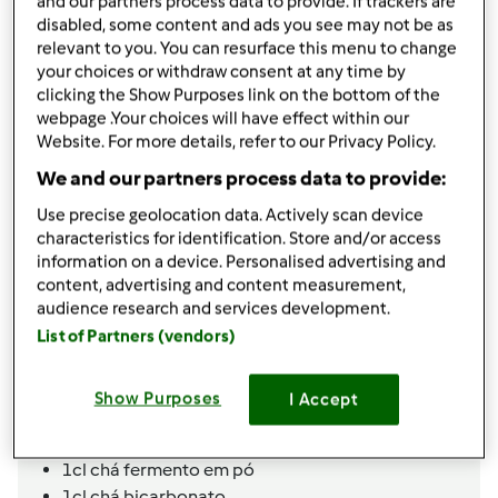
and our partners process data to provide. If trackers are
disabled, some content and ads you see may not be as
Adicionar às minhas coleções
relevant to you. You can resurface this menu to change
your choices or withdraw consent at any time by
Partilhar receita
clicking the Show Purposes link on the bottom of the
webpage .Your choices will have effect within our
Criar uma variante
Website. For more details, refer to our Privacy Policy.
We and our partners process data to provide:
Use precise geolocation data. Actively scan device
characteristics for identification. Store and/or access
information on a device. Personalised advertising and
Ingredientes
content, advertising and content measurement,
audience research and services development.
Rosquilhas da Mãe Fátima
List of Partners (vendors)
6 ovos
250g açúcar
Show Purposes
I Accept
40g manteiga derretida ( n quente)
65g azeite
1cl chá fermento em pó
1cl chá bicarbonato