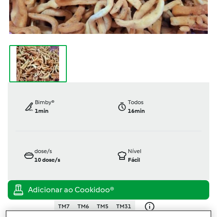
Bimby®
Todos
1min
16min
dose/s
Nível
10
dose/s
Fácil
TM7
TM6
TM5
TM31