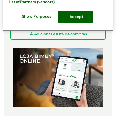
40
grama
açúcar
List of Partners (vendors)
120
grama
água
30
grama
banha
Show Purposes
I Accept
640
grama
farinha de trigo
25
grama
cachaça,
ou vodka
Adicionar à lista de compras