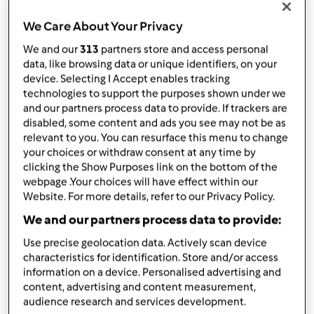
por
Jumuxfeldt
published: 02.02.2026
We Care About Your Privacy
Adicionar às minhas coleções
We and our
313
partners store and access personal
data, like browsing data or unique identifiers, on your
Partilhar receita
device. Selecting I Accept enables tracking
technologies to support the purposes shown under we
Criar uma variante
and our partners process data to provide. If trackers are
disabled, some content and ads you see may not be as
relevant to you. You can resurface this menu to change
your choices or withdraw consent at any time by
clicking the Show Purposes link on the bottom of the
webpage .Your choices will have effect within our
Ingredientes
Website. For more details, refer to our Privacy Policy.
We and our partners process data to provide:
Palitinhos salgados
Use precise geolocation data. Actively scan device
4
unidade
ovos
characteristics for identification. Store and/or access
20
grama
sal
information on a device. Personalised advertising and
1
colher de sopa
orégãos,
(opcional)
content, advertising and content measurement,
q.b.
pimenta do reino,
(opcional)
audience research and services development.