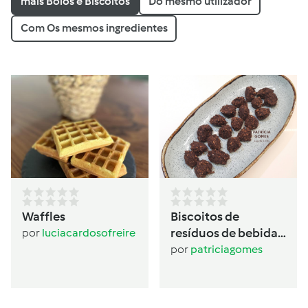
mais Bolos e Biscoitos
Do mesmo utilizador
Com Os mesmos ingredientes
Waffles
Biscoitos de
resíduos de bebida
por
luciacardosofreire
de aveia
por
patriciagomes