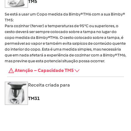
TM5
Se está a usar um Copo medida da Bimby® TM6 com a sua Bimby®
TM5:
Para cozinhar (ferver) a temperaturas de 95°C ou superiores, o
cesto deverá ser sempre colocado sobre a tampa no lugar do
copo medida da Bimby®TM6. O cesto colocado sobre a tampa, é
permeável ao vapor e também evita salpicos de conteúdo quente
do interior do copo. Esta é uma medida simples, mas necessária
que em nada afetará a experiência de cozinhar com a Bimby® TM6,
mas previne que esta potencial situação possa ocorrer.
Atenção – Capacidade TM5
Receita criada para
TM31