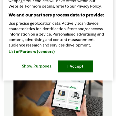
webpage .Your choices will have effect within our
1 saqueta de café soluvel(usei nescafé)
Website. For more details, refer to our Privacy Policy.
1 colher de café de baunilha liquida
We and our partners process data to provide:
2 gemas de ovo
café forte liquido qb.
Use precise geolocation data. Actively scan device
characteristics for identification. Store and/or access
café em pó qb.(usei café de máquina moido
information on a device. Personalised advertising and
grãos de café para enfeitar
content, advertising and content measurement,
Adicionar à lista de compras
audience research and services development.
List of Partners (vendors)
Show Purposes
I Accept