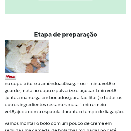
Etapa de preparação
no copo triture a amêndoa 45seg. + ou - minu. vel.8 e
guarde ,meta no copo e pulverize o açucar 1min vel.8
,junte a manteiga em bocados(para facilitar ) e todos os
outros ingredientes restantes meta 1 min e meio
vel.8,ajude com a espátula durante o tempo de liagação.
vamos montar o bolo com um pouco de creme em
seguida uma camada de bolachas molhadas no café