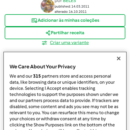
por
BELES
published: 14.03.2011
alterado: 16.10.2011
Adicionar às minhas coleções
Partilhar receita
Criar uma variante
We Care About Your Privacy
We and our
315
partners store and access personal
data, like browsing data or unique identifiers, on your
Ingredientes
device. Selecting I Accept enables tracking
250 g de açucar
technologies to support the purposes shown under we
250 g de manteiga(usei vaqueiro) á temperatura
and our partners process data to provide. If trackers are
disabled, some content and ads you see may not be as
ambiente
relevant to you. You can resurface this menu to change
2 pacotes e meio de bolacha MARIA + ou menos
your choices or withdraw consent at any time by
200 g de amêndoa sem pel (150 g para o creme,e
clicking the Show Purposes link on the bottom of the
50 g prara meter no fim do bolo)