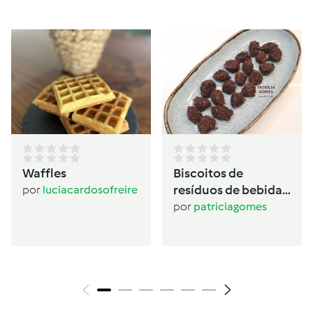
Waffles
Biscoitos de
resíduos de bebida
por
luciacardosofreire
de aveia
por
patriciagomes