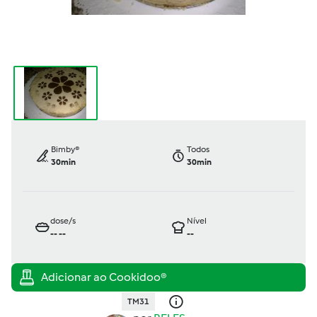
Bimby®
Todos
30min
30min
dose/s
Nível
--
--
--
TM31