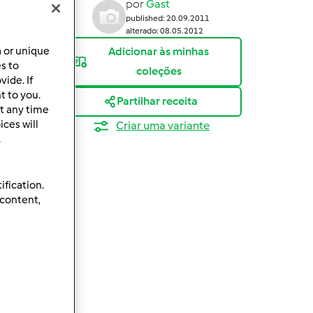
por
Gast
published: 20.09.2011
alterado: 08.05.2012
a or unique
Adicionar às minhas
es to
coleções
ide. If
t to you.
Partilhar receita
t any time
ces will
Criar uma variante
.
ification.
 content,