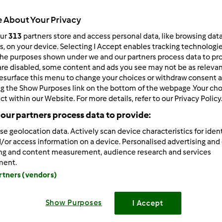
Todos
 About Your Privacy
1min
our
313
partners store and access personal data, like browsing dat
rs, on your device. Selecting I Accept enables tracking technologi
he purposes shown under we and our partners process data to prov
dose/s
are disabled, some content and ads you see may not be as relevan
--
--
esurface this menu to change your choices or withdraw consent a
ng the Show Purposes link on the bottom of the webpage .Your choi
ct within our Website. For more details, refer to our Privacy Policy
our partners process data to provide:
Nível
--
se geolocation data. Actively scan device characteristics for ident
/or access information on a device. Personalised advertising and
ing and content measurement, audience research and services
ment.
artners (vendors)
Show Purposes
I Accept