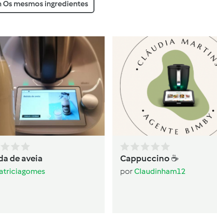
 Os mesmos ingredientes
da de aveia
Cappuccino ☕️
atriciagomes
por
Claudinham12