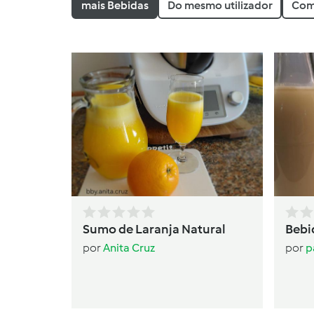
mais Bebidas
Do mesmo utilizador
Com
Sumo de Laranja Natural
Bebi
por
Anita Cruz
por
p