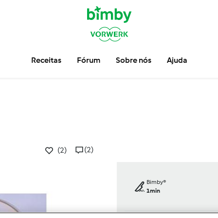
Receitas
Fórum
Sobre nós
Ajuda
a
(2)
(2)
Bimby®
1min