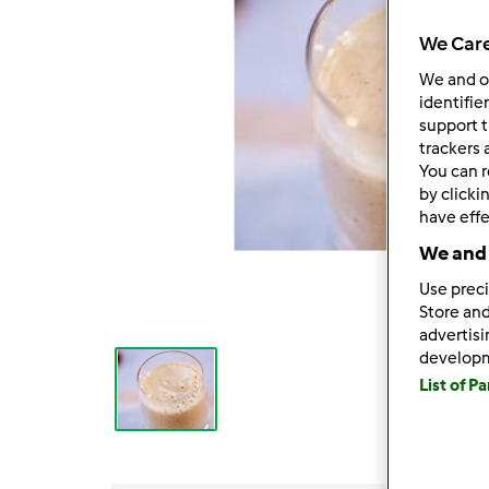
We Care
We and 
identifie
support t
trackers 
You can r
by clicki
have effe
We and 
Use preci
Store and
advertis
develop
List of P