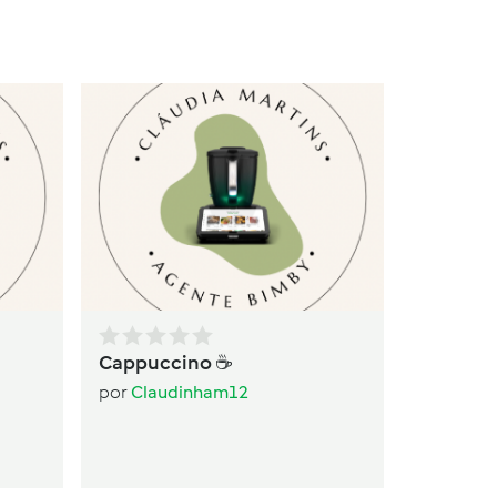
Ba
po
Cappuccino ☕️
por
Claudinham12