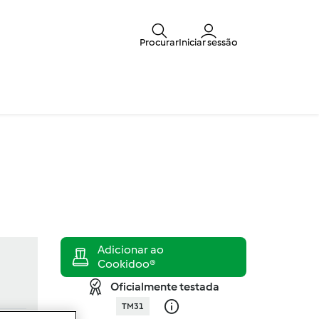
Procurar
Iniciar sessão
Oficialmente testada
TM31