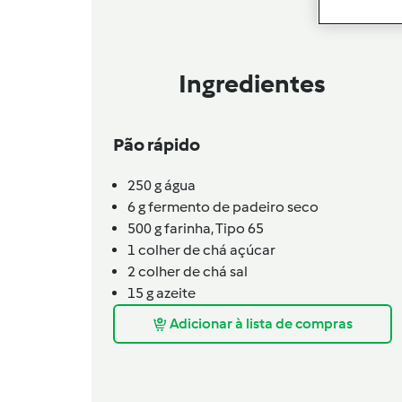
Ingredientes
Pão rápido
250
g
água
6
g
fermento de padeiro seco
500
g
farinha,
Tipo 65
1
colher de chá
açúcar
2
colher de chá
sal
15
g
azeite
Adicionar à lista de compras