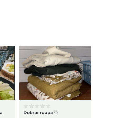
Ma
po
da
Dobrar roupa 👕