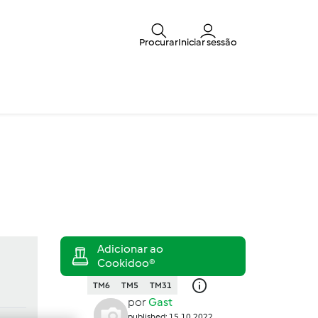
Procurar
Iniciar sessão
TM6
TM5
TM31
por
Gast
published: 15.10.2022