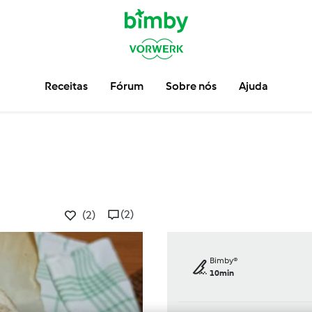
Receitas
Fórum
Sobre nós
Ajuda
(2)
(2)
Bimby®
10min