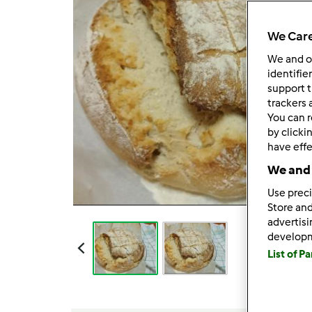
We Care
We and 
identifie
support t
trackers 
You can r
by clicki
have effe
We and 
Use preci
Store and
advertis
develop
List of P