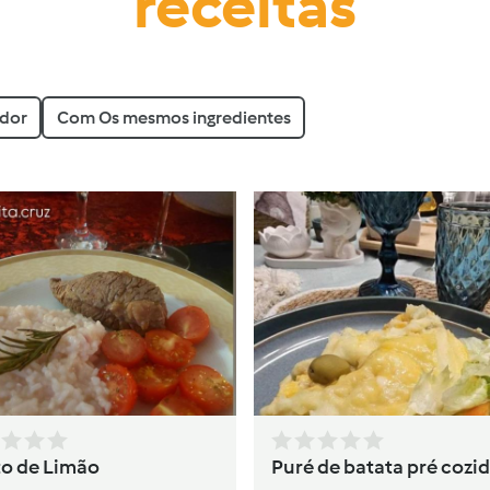
receitas
ador
Com Os mesmos ingredientes
to de Limão
Puré de batata pré cozi