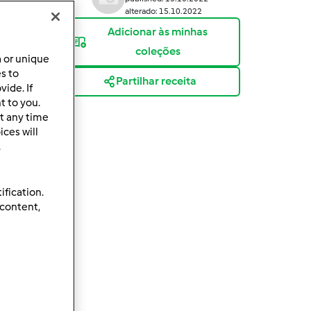
alterado: 15.10.2022
Adicionar às minhas
coleções
a or unique
es to
Partilhar receita
ide. If
t to you.
t any time
ces will
.
ification.
 content,