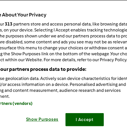
Todos
50min
 About Your Privacy
our
313
partners store and access personal data, like browsing dat
rs, on your device. Selecting I Accept enables tracking technologi
he purposes shown under we and our partners process data to prov
dose/s
8
fatia/s
are disabled, some content and ads you see may not be as relevan
esurface this menu to change your choices or withdraw consent a
ng the Show Purposes link on the bottom of the webpage .Your choi
ct within our Website. For more details, refer to our Privacy Policy
Nível
our partners process data to provide:
Fácil
se geolocation data. Actively scan device characteristics for ident
/or access information on a device. Personalised advertising and
ing and content measurement, audience research and services
ment.
artners (vendors)
Show Purposes
I Accept