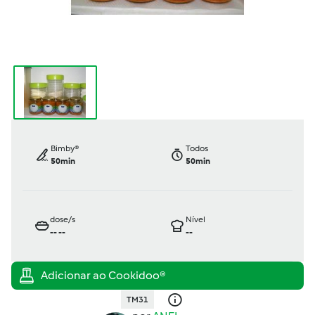
Bimby®
Todos
50min
50min
dose/s
Nível
--
--
--
TM31