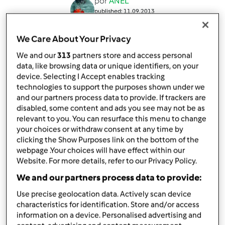
por
ANEL
published: 11.09.2013
alterado: 11.09.2013
Adicionar às minhas coleções
We Care About Your Privacy
We and our
313
partners store and access personal
Partilhar receita
data, like browsing data or unique identifiers, on your
Criar uma variante
device. Selecting I Accept enables tracking
technologies to support the purposes shown under we
and our partners process data to provide. If trackers are
disabled, some content and ads you see may not be as
relevant to you. You can resurface this menu to change
your choices or withdraw consent at any time by
clicking the Show Purposes link on the bottom of the
Ingredientes
webpage .Your choices will have effect within our
Website. For more details, refer to our Privacy Policy.
500 gr de tomate
35 gr de azeite
We and our partners process data to provide:
2 ou 3 dentes de alho
Use precise geolocation data. Actively scan device
270 gr de cebola
characteristics for identification. Store and/or access
1 folha de louro
information on a device. Personalised advertising and
salsa. tomilho, manjericão,coentros,oregãos