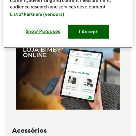
content, advertising and content measurement,
1
colher de chá
de açúcar amarelo
audience research and services development.
sal e pimenta q/b
List of Partners (vendors)
Adicionar à lista de compras
Show Purposes
I Accept
Acessórios