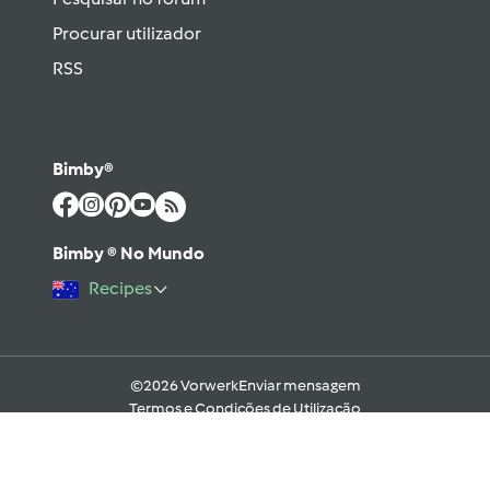
Procurar utilizador
RSS
Bimby®
Bimby ® No Mundo
Recipes
©2026 Vorwerk
Enviar mensagem
Termos e Condições de Utilização
Aviso sobre Proteção de Dados
Política de Cookies
Regras e código moral digital do Fórum
Ajuda
Apoio Legal