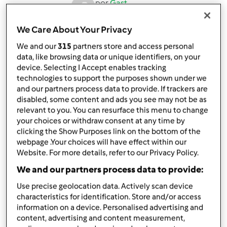
por
Gast
published: 20.07.2020
We Care About Your Privacy
Adicionar às minhas coleções
We and our
315
partners store and access personal
Partilhar receita
data, like browsing data or unique identifiers, on your
device. Selecting I Accept enables tracking
Criar uma variante
technologies to support the purposes shown under we
and our partners process data to provide. If trackers are
disabled, some content and ads you see may not be as
relevant to you. You can resurface this menu to change
your choices or withdraw consent at any time by
clicking the Show Purposes link on the bottom of the
Ingredientes
webpage .Your choices will have effect within our
Website. For more details, refer to our Privacy Policy.
Bolinho de Arroz - Frito na AirFryer
We and our partners process data to provide:
190
grama
arroz cozido
Use precise geolocation data. Actively scan device
15
grama
queijo parmesão ralado
characteristics for identification. Store and/or access
25
grama
leite
information on a device. Personalised advertising and
1
unidade
ovo
content, advertising and content measurement,