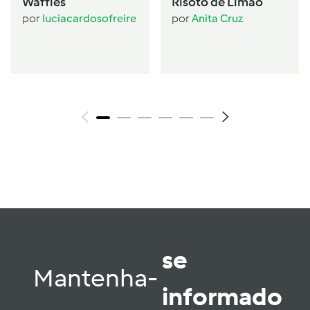
Waffles
Risoto de Limão
por
luciacardosofreire
por
Anita Cruz
se
Mantenha-
informado