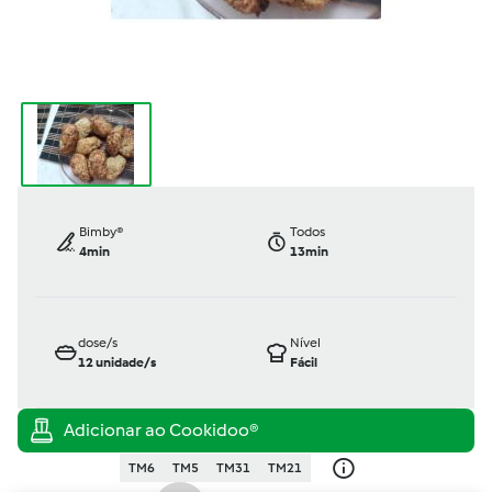
Bimby®
Todos
4min
13min
dose/s
Nível
12
unidade/s
Fácil
TM6
TM5
TM31
TM21