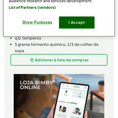
40
grama
farinha de trigo
audience research and services development.
40
grama
amido de milho
List of Partners (vendors)
2
colher de sopa
azeite
1
colher de sopa
salsa, fresca
Show Purposes
I Accept
q.b.
sal
q.b.
pimenta do reino
q.b.
temperos
5
grama
fermento químico,
1/3 de colher de
sopa
Adicionar à lista de compras