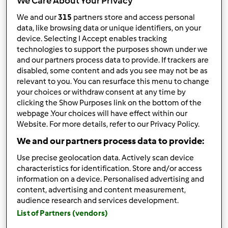
We Care About Your Privacy
We and our
315
partners store and access personal
data, like browsing data or unique identifiers, on your
device. Selecting I Accept enables tracking
Follow
Block
technologies to support the purposes shown under we
and our partners process data to provide. If trackers are
disabled, some content and ads you see may not be as
Vanitaramos
relevant to you. You can resurface this menu to change
your choices or withdraw consent at any time by
1
Pontos atuais: 12
clicking the Show Purposes link on the bottom of the
webpage .Your choices will have effect within our
Website. For more details, refer to our Privacy Policy.
Melhor receita
We and our partners process data to provide:
Esparguete de frango assado com cogumelos
Use precise geolocation data. Actively scan device
salteados
characteristics for identification. Store and/or access
information on a device. Personalised advertising and
Receitas mais comentada
content, advertising and content measurement,
audience research and services development.
Esparguete de frango assado com cogumelos
salteados
List of Partners (vendors)