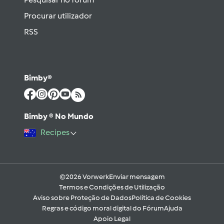
Procurar utilizador
RSS
Bimby®
Bimby ® No Mundo
Recipes
©2026 Vorwerk
Enviar mensagem
Termos e Condições de Utilização
Aviso sobre Proteção de Dados
Política de Cookies
Regras e código moral digital do Fórum
Ajuda
Apoio Legal