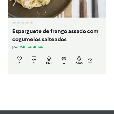
Esparguete de frango assado com
cogumelos salteados
por
Vanitaramos
0
2
Fácil
--
3600