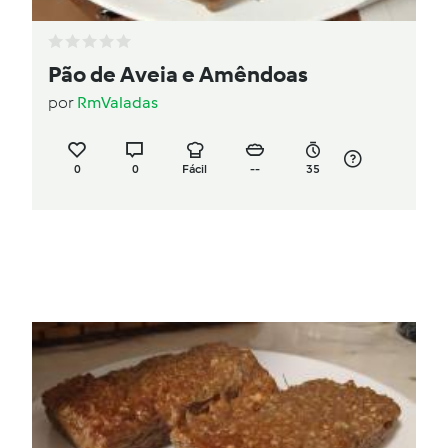
Pão de Aveia e Amêndoas
por
RmValadas
0
0
Fácil
--
35