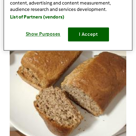
0
content, advertising and content measurement,
audience research and services development.
List of Partners (vendors)
Receitas
(2)
Mostrar tudo
Show Purposes
I Accept
Criar receita