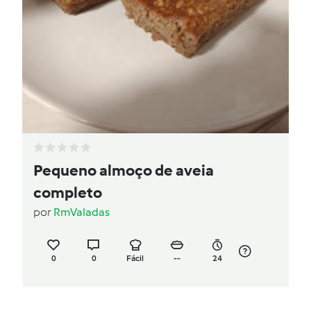
Pequeno almoço de aveia
completo
por
RmValadas
0
0
Fácil
--
24