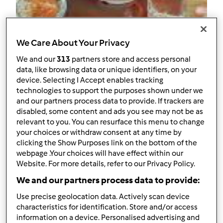
We Care About Your Privacy
Follow
Block
We and our
313
partners store and access personal
data, like browsing data or unique identifiers, on your
RmValadas
device. Selecting I Accept enables tracking
technologies to support the purposes shown under we
1
Pontos atuais: 5
and our partners process data to provide. If trackers are
disabled, some content and ads you see may not be as
relevant to you. You can resurface this menu to change
Melhor receita
your choices or withdraw consent at any time by
clicking the Show Purposes link on the bottom of the
Pão de Aveia e Amêndoas
webpage .Your choices will have effect within our
Website. For more details, refer to our Privacy Policy.
Receitas mais comentada
We and our partners process data to provide:
Pequeno almoço de aveia completo
Use precise geolocation data. Actively scan device
Comentários
characteristics for identification. Store and/or access
information on a device. Personalised advertising and