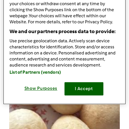
Comentários
your choices or withdraw consent at any time by
clicking the Show Purposes link on the bottom of the
28
webpage .Your choices will have effect within our
Website. For more details, refer to our Privacy Policy.
Receitas
(4)
We and our partners process data to provide:
Mostrar tudo
Use precise geolocation data. Actively scan device
characteristics for identification. Store and/or access
Criar receita
information on a device. Personalised advertising and
content, advertising and content measurement,
audience research and services development.
List of Partners (vendors)
Show Purposes
I Accept