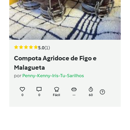
5.0
(1)
Compota Agridoce de Figo e
Malagueta
por
Penny-Kenny-Iris-Tu-Sarilhos
0
0
Fácil
--
60