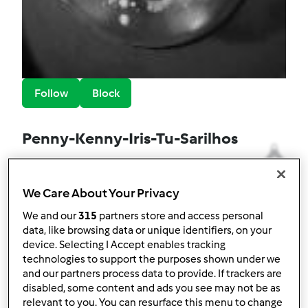
Follow
Block
Penny-Kenny-Iris-Tu-Sarilhos
3
Pontos atuais: 80
We Care About Your Privacy
Melhor receita
We and our
315
partners store and access personal
Compota Agridoce de Figo e Malagueta
data, like browsing data or unique identifiers, on your
device. Selecting I Accept enables tracking
Receitas mais comentada
technologies to support the purposes shown under we
and our partners process data to provide. If trackers are
Pão de Queijo
disabled, some content and ads you see may not be as
relevant to you. You can resurface this menu to change