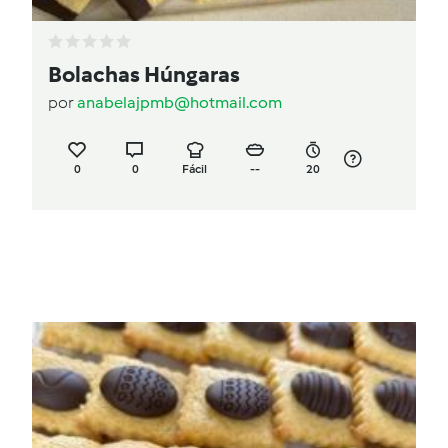
Bolachas Húngaras
por
anabelajpmb@hotmail.com
0
0
Fácil
--
20