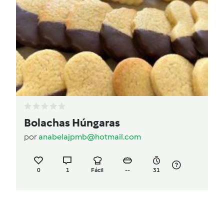
Bolachas Húngaras
por
anabelajpmb@hotmail.com
0
1
Fácil
--
31