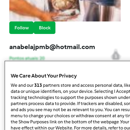
Follow
Block
anabelajpmb@hotmail.com
1
Pontos atuais: 20
Melhor receita
We Care About Your Privacy
Bolachas Húngaras
We and our
313
partners store and access personal data, lik
data or unique identifiers, on your device. Selecting I Accep
Receitas mais comentada
tracking technologies to support the purposes shown under
partners process data to provide. If trackers are disabled, 
Bolachas Húngaras
and ads you see may not be as relevant to you. You can resu
menu to change your choices or withdraw consent at any ti
Comentários
the Show Purposes link on the bottom of the webpage .Your 
have effect within our Website. For more details, refer to ou