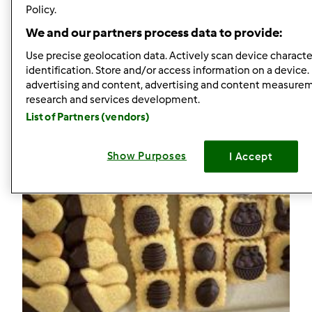
0
Policy.
We and our partners process data to provide:
Receitas
(2)
Use precise geolocation data. Actively scan device character
Mostrar tudo
identification. Store and/or access information on a device.
advertising and content, advertising and content measure
Criar receita
research and services development.
List of Partners (vendors)
Show Purposes
I Accept