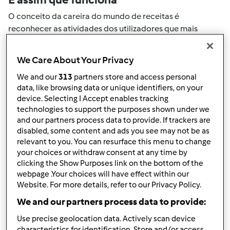
O conceito da careira do mundo de receitas é
reconhecer as atividades dos utilizadores que mais
ajudaram a expandir a comunidade. Todas as suas
actividades no mundo de receitas serão convertidas em
We Care About Your Privacy
pontos. Ao atingir um certo numero de pontos, atingirá
We and our
313
partners store and access personal
automaticamente o próximo nivel de pontos.
data, like browsing data or unique identifiers, on your
device. Selecting I Accept enables tracking
Como pode colecionar pontos de
technologies to support the purposes shown under we
and our partners process data to provide. If trackers are
actividade
disabled, some content and ads you see may not be as
Ao realizar uma das ações descritas abaixo, pode
relevant to you. You can resurface this menu to change
colecionar pontos. Estes pontos serão adicionados à sua
your choices or withdraw consent at any time by
clicking the Show Purposes link on the bottom of the
carreira pessoal do mundo de receitas. Por favor
webpage .Your choices will have effect within our
verifique a níveis de aventais acima e veja quantos
Website. For more details, refer to our Privacy Policy.
pontos precisa para atingir o próximo nível.
We and our partners process data to provide:
+50
Vencedor do passatempo
Use precise geolocation data. Actively scan device
pontos
characteristics for identification. Store and/or access