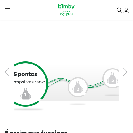
5 pontos
3
josempsilvas rank:
2
1
É assim que funciona