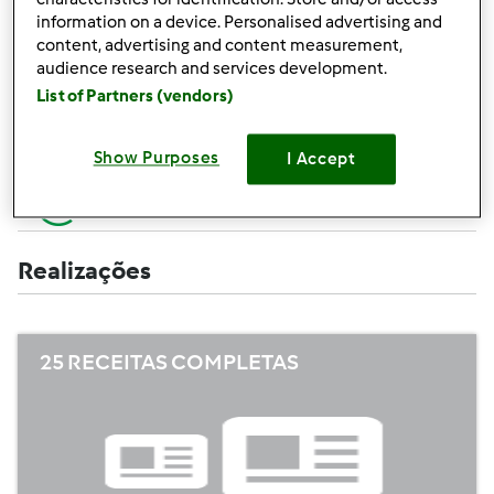
Criar uma receita (completa=10 pontos,
+10
information on a device. Personalised advertising and
apenas campos obrigatórios =5 pontos)
pontos
content, advertising and content measurement,
audience research and services development.
+1
Avaliar uma receita
List of Partners (vendors)
ponto
+1
Adicionar um amigo
Show Purposes
I Accept
ponto
+1
Escrever um comentário
ponto
Realizações
25 RECEITAS COMPLETAS