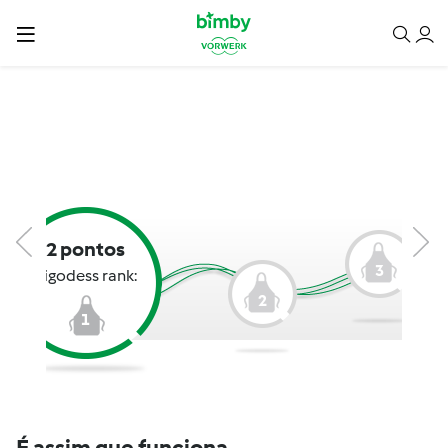
2 pontos
3
Bigodess rank:
2
1
É assim que funciona