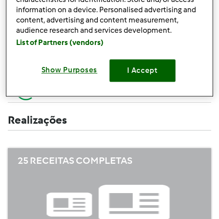
Criar uma receita (completa=10 pontos,
+10
information on a device. Personalised advertising and
apenas campos obrigatórios =5 pontos)
pontos
content, advertising and content measurement,
audience research and services development.
+1
Avaliar uma receita
List of Partners (vendors)
ponto
+1
Adicionar um amigo
Show Purposes
I Accept
ponto
+1
Escrever um comentário
ponto
Realizações
25 RECEITAS COMPLETAS