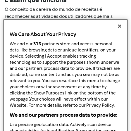
O conceito da careira do mundo de receitas é
reconhecer as atividades dos utilizadores que mais
ajudaram a expandir a comunidade. Todas as suas
actividades no mundo de receitas serão convertidas em
We Care About Your Privacy
pontos. Ao atingir um certo numero de pontos, atingirá
We and our
313
partners store and access personal
automaticamente o próximo nivel de pontos.
data, like browsing data or unique identifiers, on your
device. Selecting I Accept enables tracking
Como pode colecionar pontos de
technologies to support the purposes shown under we
and our partners process data to provide. If trackers are
actividade
disabled, some content and ads you see may not be as
Ao realizar uma das ações descritas abaixo, pode
relevant to you. You can resurface this menu to change
colecionar pontos. Estes pontos serão adicionados à sua
your choices or withdraw consent at any time by
clicking the Show Purposes link on the bottom of the
carreira pessoal do mundo de receitas. Por favor
webpage .Your choices will have effect within our
verifique a níveis de aventais acima e veja quantos
Website. For more details, refer to our Privacy Policy.
pontos precisa para atingir o próximo nível.
We and our partners process data to provide:
+50
Vencedor do passatempo
Use precise geolocation data. Actively scan device
pontos
characteristics for identification. Store and/or access