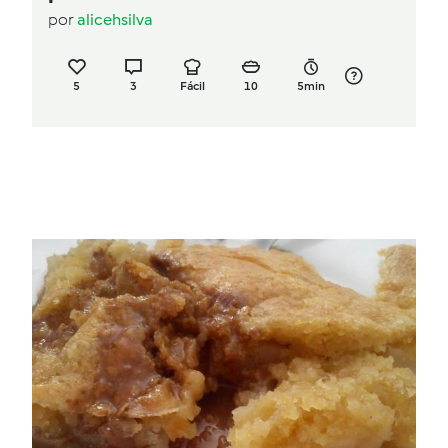
por
alicehsilva
5
3
Fácil
10
5min