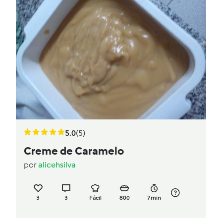
5.0
(5)
Creme de Caramelo
por
alicehsilva
3
3
Fácil
800
7min