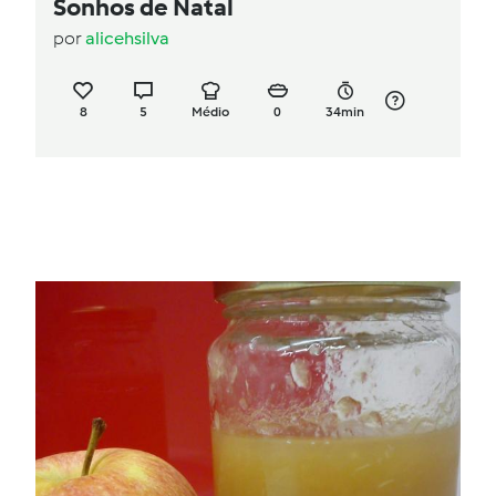
Sonhos de Natal
por
alicehsilva
8
5
Médio
0
34min