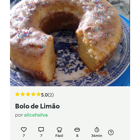
5.0
(2)
Bolo de Limão
por
alicehsilva
7
7
Fácil
8
36min