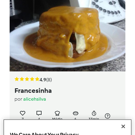
4.9
(8)
Francesinha
por
alicehsilva
7
4
Médio
6
33min
We Care About Your Privacy