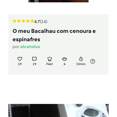
4.7
(14)
O meu Bacalhau com cenoura e
espinafres
por
alicehsilva
19
19
Fácil
6
15min