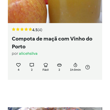
4.5
(4)
Compota de maçã com Vinho do
Porto
por
alicehsilva
4
2
Fácil
2
1h 0min