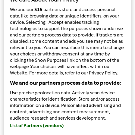
We and our
315
partners store and access personal
data, like browsing data or unique identifiers, on your
device. Selecting I Accept enables tracking
technologies to support the purposes shown under we
and our partners process data to provide. If trackers are
disabled, some content and ads you see may not be as
relevant to you. You can resurface this menu to change
your choices or withdraw consent at any time by
clicking the Show Purposes link on the bottom of the
webpage .Your choices will have effect within our
Website. For more details, refer to our Privacy Policy.
We and our partners process data to provide:
Use precise geolocation data. Actively scan device
characteristics for identification. Store and/or access
information on a device. Personalised advertising and
content, advertising and content measurement,
audience research and services development.
4.7
(7)
List of Partners (vendors)