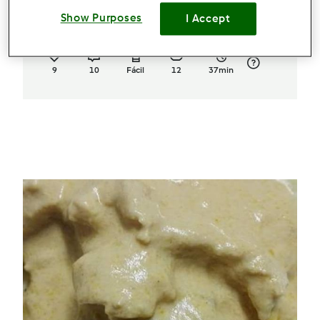
Cheesecake de frutos Silvestres
Show Purposes
I Accept
por
alicehsilva
9
10
Fácil
12
37min