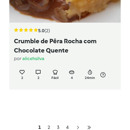
5.0
(2)
Crumble de Pêra Rocha com
Chocolate Quente
por
alicehsilva
2
2
Fácil
4
24min
1
2
3
4