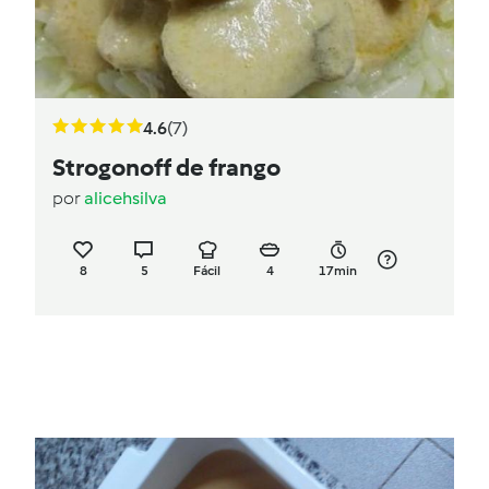
4.6
(7)
Strogonoff de frango
por
alicehsilva
8
5
Fácil
4
17min