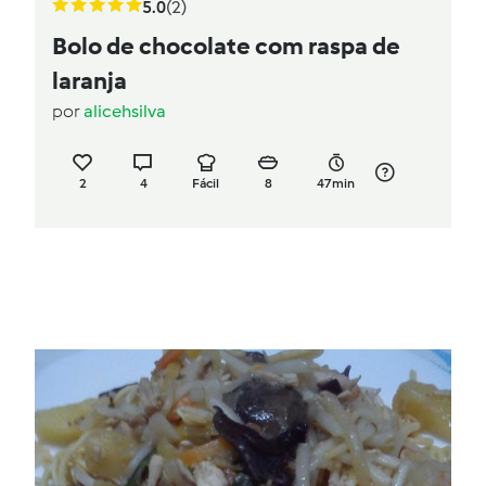
5.0
(2)
Bolo de chocolate com raspa de
laranja
por
alicehsilva
2
4
Fácil
8
47min