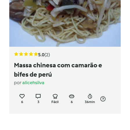
5.0
(2)
Massa chinesa com camarão e
bifes de perú
por
alicehsilva
6
3
Fácil
6
36min