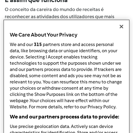
O conceito da careira do mundo de receitas é
reconhecer as atividades dos utilizadores que mais
ajudaram a expandir a comunidade. Todas as suas
actividades no mundo de receitas serão convertidas em
We Care About Your Privacy
pontos. Ao atingir um certo numero de pontos, atingirá
We and our
315
partners store and access personal
automaticamente o próximo nivel de pontos.
data, like browsing data or unique identifiers, on your
device. Selecting I Accept enables tracking
Como pode colecionar pontos de
technologies to support the purposes shown under we
and our partners process data to provide. If trackers are
actividade
disabled, some content and ads you see may not be as
Ao realizar uma das ações descritas abaixo, pode
relevant to you. You can resurface this menu to change
colecionar pontos. Estes pontos serão adicionados à sua
your choices or withdraw consent at any time by
clicking the Show Purposes link on the bottom of the
carreira pessoal do mundo de receitas. Por favor
webpage .Your choices will have effect within our
verifique a níveis de aventais acima e veja quantos
Website. For more details, refer to our Privacy Policy.
pontos precisa para atingir o próximo nível.
We and our partners process data to provide:
+50
Vencedor do passatempo
Use precise geolocation data. Actively scan device
pontos
characteristics for identification. Store and/or access