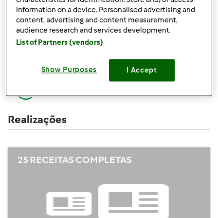
Criar uma receita (completa=10 pontos,
+10
information on a device. Personalised advertising and
apenas campos obrigatórios =5 pontos)
pontos
content, advertising and content measurement,
audience research and services development.
+1
Avaliar uma receita
List of Partners (vendors)
ponto
+1
Adicionar um amigo
Show Purposes
I Accept
ponto
+1
Escrever um comentário
ponto
Realizações
25 RECEITAS COMPLETAS