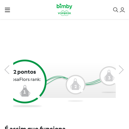
2 pontos
3
RosaFlors rank:
2
1
É assim que funciona