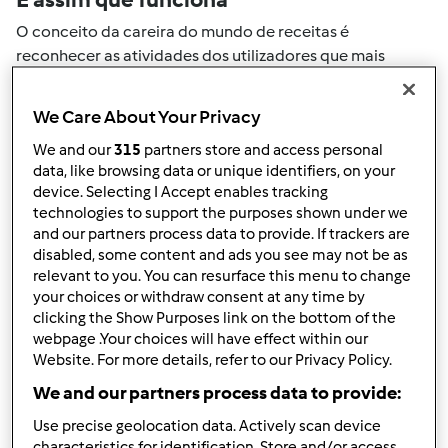
O conceito da careira do mundo de receitas é
reconhecer as atividades dos utilizadores que mais
ajudaram a expandir a comunidade. Todas as suas
actividades no mundo de receitas serão convertidas em
We Care About Your Privacy
pontos. Ao atingir um certo numero de pontos, atingirá
We and our
315
partners store and access personal
automaticamente o próximo nivel de pontos.
data, like browsing data or unique identifiers, on your
device. Selecting I Accept enables tracking
Como pode colecionar pontos de
technologies to support the purposes shown under we
and our partners process data to provide. If trackers are
actividade
disabled, some content and ads you see may not be as
Ao realizar uma das ações descritas abaixo, pode
relevant to you. You can resurface this menu to change
colecionar pontos. Estes pontos serão adicionados à sua
your choices or withdraw consent at any time by
clicking the Show Purposes link on the bottom of the
carreira pessoal do mundo de receitas. Por favor
webpage .Your choices will have effect within our
verifique a níveis de aventais acima e veja quantos
Website. For more details, refer to our Privacy Policy.
pontos precisa para atingir o próximo nível.
We and our partners process data to provide:
+50
Vencedor do passatempo
Use precise geolocation data. Actively scan device
pontos
characteristics for identification. Store and/or access