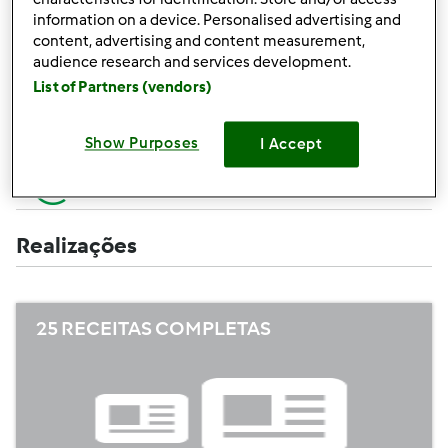
Criar uma receita (completa=10 pontos,
+10
information on a device. Personalised advertising and
apenas campos obrigatórios =5 pontos)
pontos
content, advertising and content measurement,
audience research and services development.
+1
Avaliar uma receita
List of Partners (vendors)
ponto
+1
Adicionar um amigo
Show Purposes
I Accept
ponto
+1
Escrever um comentário
ponto
Realizações
25 RECEITAS COMPLETAS