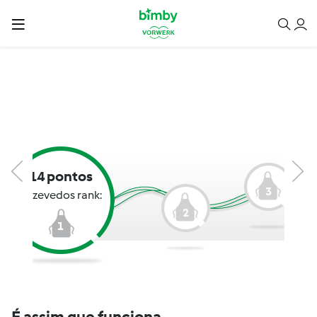
14 pontos
3
aazevedos rank:
2
1
É assim que funciona