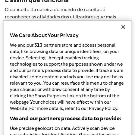
O conceito da careira do mundo de receitas é
reconhecer as atividades dos utilizadores que mais
ajudaram a expandir a comunidade. Todas as suas
actividades no mundo de receitas serão convertidas em
We Care About Your Privacy
pontos. Ao atingir um certo numero de pontos, atingirá
We and our
313
partners store and access personal
automaticamente o próximo nivel de pontos.
data, like browsing data or unique identifiers, on your
device. Selecting I Accept enables tracking
Como pode colecionar pontos de
technologies to support the purposes shown under we
and our partners process data to provide. If trackers are
actividade
disabled, some content and ads you see may not be as
Ao realizar uma das ações descritas abaixo, pode
relevant to you. You can resurface this menu to change
colecionar pontos. Estes pontos serão adicionados à sua
your choices or withdraw consent at any time by
clicking the Show Purposes link on the bottom of the
carreira pessoal do mundo de receitas. Por favor
webpage .Your choices will have effect within our
verifique a níveis de aventais acima e veja quantos
Website. For more details, refer to our Privacy Policy.
pontos precisa para atingir o próximo nível.
We and our partners process data to provide:
+50
Vencedor do passatempo
Use precise geolocation data. Actively scan device
pontos
characteristics for identification. Store and/or access