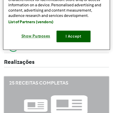
Criar uma receita (completa=10 pontos,
+10
information on a device. Personalised advertising and
apenas campos obrigatórios =5 pontos)
pontos
content, advertising and content measurement,
audience research and services development.
+1
Avaliar uma receita
List of Partners (vendors)
ponto
+1
Adicionar um amigo
Show Purposes
I Accept
ponto
+1
Escrever um comentário
ponto
Realizações
25 RECEITAS COMPLETAS