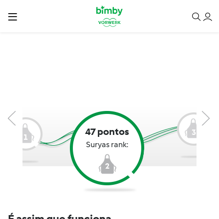
47 pontos
3
1
Suryas rank:
2
É assim que funciona