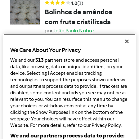
4.0
(1)
Bolinhos de amêndoa
com fruta cristilizada
por
João Paulo Nobre
We Care About Your Privacy
3
1
Fácil
25
30min
We and our
313
partners store and access personal
data, like browsing data or unique identifiers, on your
4.0
(1)
device. Selecting I Accept enables tracking
Entrecosto
technologies to support the purposes shown under we
and our partners process data to provide. If trackers are
por
João Paulo Nobre
disabled, some content and ads you see may not be as
relevant to you. You can resurface this menu to change
your choices or withdraw consent at any time by
1
1
--
--
40min
clicking the Show Purposes link on the bottom of the
webpage .Your choices will have effect within our
Website. For more details, refer to our Privacy Policy.
4.0
(1)
Pá de porco pacifico
We and our partners process data to provide: