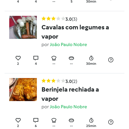
4
4
--
5
30min
3.0
(3)
Cavalas com legumes a
vapor
por
João Paulo Nobre
2
4
--
--
30min
3.0
(2)
Berinjela rechiada a
vapor
por
João Paulo Nobre
2
6
--
--
25min