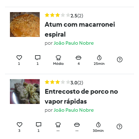
2.5
(2)
Atum com macarronei
espiral
por
João Paulo Nobre
1
1
Médio
4
25min
3.0
(2)
Entrecosto de porco no
vapor rápidas
por
João Paulo Nobre
3
1
--
--
30min