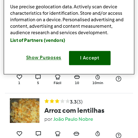
por
João Paulo Nobre
Use precise geolocation data. Actively scan device
characteristics for identification. Store and/or access
information on a device. Personalised advertising and
content, advertising and content measurement,
0
1
--
--
audience research and services development.
List of Partners (vendors)
3.0
(3)
Picante expolsivo
Show Purposes
I Accept
por
João Paulo Nobre
1
5
Fácil
10
10min
3.3
(3)
Arroz com lentilhas
por
João Paulo Nobre