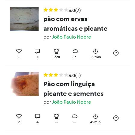
3.0
(2)
pão com ervas
aromáticas e picante
por
João Paulo Nobre
1
1
Fácil
7
50min
3.0
(1)
Pão com linguiça
picante e sementes
por
João Paulo Nobre
2
4
--
--
45min