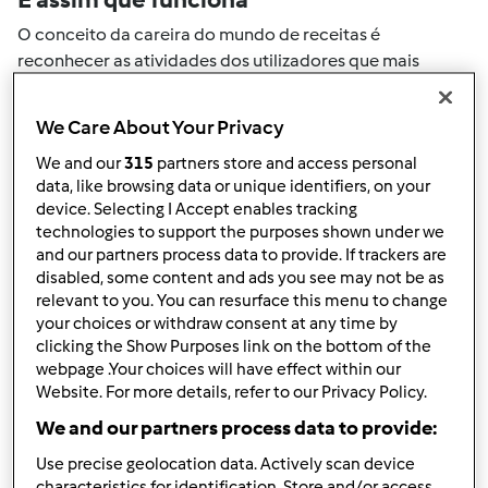
O conceito da careira do mundo de receitas é
reconhecer as atividades dos utilizadores que mais
ajudaram a expandir a comunidade. Todas as suas
actividades no mundo de receitas serão convertidas em
We Care About Your Privacy
pontos. Ao atingir um certo numero de pontos, atingirá
We and our
315
partners store and access personal
automaticamente o próximo nivel de pontos.
data, like browsing data or unique identifiers, on your
device. Selecting I Accept enables tracking
Como pode colecionar pontos de
technologies to support the purposes shown under we
and our partners process data to provide. If trackers are
actividade
disabled, some content and ads you see may not be as
Ao realizar uma das ações descritas abaixo, pode
relevant to you. You can resurface this menu to change
colecionar pontos. Estes pontos serão adicionados à sua
your choices or withdraw consent at any time by
clicking the Show Purposes link on the bottom of the
carreira pessoal do mundo de receitas. Por favor
webpage .Your choices will have effect within our
verifique a níveis de aventais acima e veja quantos
Website. For more details, refer to our Privacy Policy.
pontos precisa para atingir o próximo nível.
We and our partners process data to provide:
+50
Vencedor do passatempo
Use precise geolocation data. Actively scan device
pontos
characteristics for identification. Store and/or access