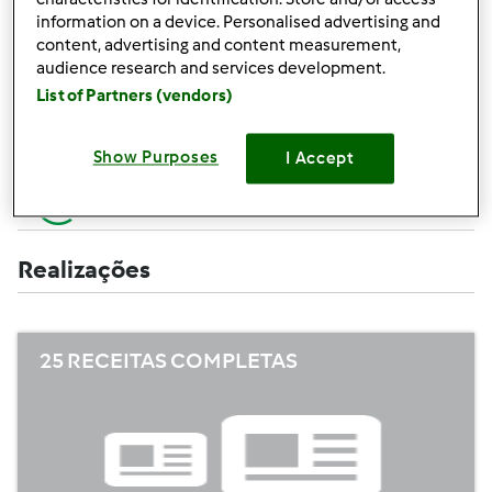
Criar uma receita (completa=10 pontos,
+10
information on a device. Personalised advertising and
apenas campos obrigatórios =5 pontos)
pontos
content, advertising and content measurement,
audience research and services development.
+1
Avaliar uma receita
List of Partners (vendors)
ponto
+1
Adicionar um amigo
Show Purposes
I Accept
ponto
+1
Escrever um comentário
ponto
Realizações
25 RECEITAS COMPLETAS