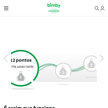
12 pontos
3
carla.uxas rank:
2
1
É assim que funciona