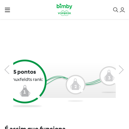
5 pontos
3
Jumuxfeldts rank:
2
1
É assim que funciona