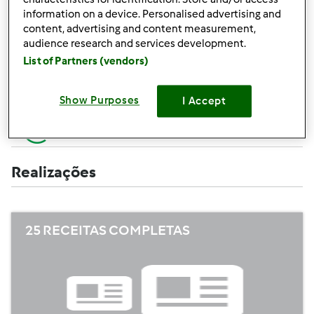
Criar uma receita (completa=10 pontos,
+10
information on a device. Personalised advertising and
apenas campos obrigatórios =5 pontos)
pontos
content, advertising and content measurement,
audience research and services development.
+1
Avaliar uma receita
List of Partners (vendors)
ponto
+1
Adicionar um amigo
Show Purposes
I Accept
ponto
+1
Escrever um comentário
ponto
Realizações
25 RECEITAS COMPLETAS