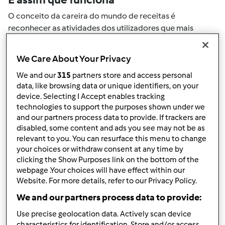
O conceito da careira do mundo de receitas é
reconhecer as atividades dos utilizadores que mais
ajudaram a expandir a comunidade. Todas as suas
actividades no mundo de receitas serão convertidas em
We Care About Your Privacy
pontos. Ao atingir um certo numero de pontos, atingirá
We and our
315
partners store and access personal
automaticamente o próximo nivel de pontos.
data, like browsing data or unique identifiers, on your
device. Selecting I Accept enables tracking
Como pode colecionar pontos de
technologies to support the purposes shown under we
and our partners process data to provide. If trackers are
actividade
disabled, some content and ads you see may not be as
Ao realizar uma das ações descritas abaixo, pode
relevant to you. You can resurface this menu to change
colecionar pontos. Estes pontos serão adicionados à sua
your choices or withdraw consent at any time by
clicking the Show Purposes link on the bottom of the
carreira pessoal do mundo de receitas. Por favor
webpage .Your choices will have effect within our
verifique a níveis de aventais acima e veja quantos
Website. For more details, refer to our Privacy Policy.
pontos precisa para atingir o próximo nível.
We and our partners process data to provide:
+50
Vencedor do passatempo
Use precise geolocation data. Actively scan device
pontos
characteristics for identification. Store and/or access