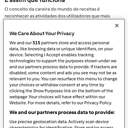
O conceito da careira do mundo de receitas é
reconhecer as atividades dos utilizadores que mais
ajudaram a expandir a comunidade. Todas as suas
actividades no mundo de receitas serão convertidas em
We Care About Your Privacy
pontos. Ao atingir um certo numero de pontos, atingirá
We and our
315
partners store and access personal
automaticamente o próximo nivel de pontos.
data, like browsing data or unique identifiers, on your
device. Selecting I Accept enables tracking
Como pode colecionar pontos de
technologies to support the purposes shown under we
and our partners process data to provide. If trackers are
actividade
disabled, some content and ads you see may not be as
Ao realizar uma das ações descritas abaixo, pode
relevant to you. You can resurface this menu to change
colecionar pontos. Estes pontos serão adicionados à sua
your choices or withdraw consent at any time by
clicking the Show Purposes link on the bottom of the
carreira pessoal do mundo de receitas. Por favor
webpage .Your choices will have effect within our
verifique a níveis de aventais acima e veja quantos
Website. For more details, refer to our Privacy Policy.
pontos precisa para atingir o próximo nível.
We and our partners process data to provide:
+50
Vencedor do passatempo
Use precise geolocation data. Actively scan device
pontos
characteristics for identification. Store and/or access