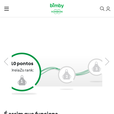
10 pontos
3
DreiaZs rank:
2
1
É assim que funciona