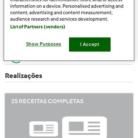
Criar uma receita (completa=10 pontos,
+10
information on a device. Personalised advertising and
apenas campos obrigatórios =5 pontos)
pontos
content, advertising and content measurement,
audience research and services development.
+1
Avaliar uma receita
List of Partners (vendors)
ponto
+1
Adicionar um amigo
Show Purposes
I Accept
ponto
+1
Escrever um comentário
ponto
Realizações
25 RECEITAS COMPLETAS