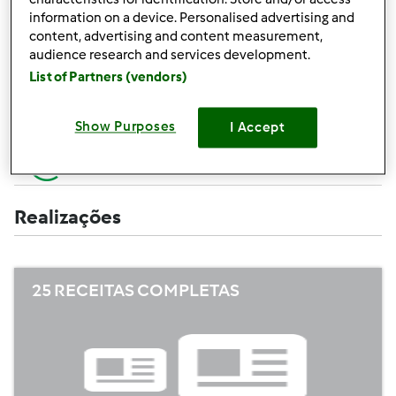
Criar uma receita (completa=10 pontos,
+10
information on a device. Personalised advertising and
apenas campos obrigatórios =5 pontos)
pontos
content, advertising and content measurement,
audience research and services development.
+1
Avaliar uma receita
List of Partners (vendors)
ponto
+1
Adicionar um amigo
Show Purposes
I Accept
ponto
+1
Escrever um comentário
ponto
Realizações
25 RECEITAS COMPLETAS