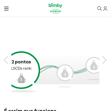
2 pontos
3
LSCDs rank:
2
1
É assim que funciona