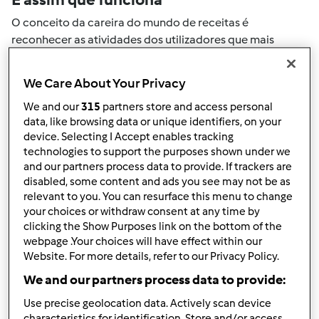
O conceito da careira do mundo de receitas é
reconhecer as atividades dos utilizadores que mais
ajudaram a expandir a comunidade. Todas as suas
actividades no mundo de receitas serão convertidas em
We Care About Your Privacy
pontos. Ao atingir um certo numero de pontos, atingirá
We and our
315
partners store and access personal
automaticamente o próximo nivel de pontos.
data, like browsing data or unique identifiers, on your
device. Selecting I Accept enables tracking
Como pode colecionar pontos de
technologies to support the purposes shown under we
and our partners process data to provide. If trackers are
actividade
disabled, some content and ads you see may not be as
Ao realizar uma das ações descritas abaixo, pode
relevant to you. You can resurface this menu to change
colecionar pontos. Estes pontos serão adicionados à sua
your choices or withdraw consent at any time by
clicking the Show Purposes link on the bottom of the
carreira pessoal do mundo de receitas. Por favor
webpage .Your choices will have effect within our
verifique a níveis de aventais acima e veja quantos
Website. For more details, refer to our Privacy Policy.
pontos precisa para atingir o próximo nível.
We and our partners process data to provide:
+50
Vencedor do passatempo
Use precise geolocation data. Actively scan device
pontos
characteristics for identification. Store and/or access