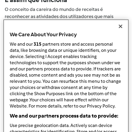
O conceito da careira do mundo de receitas é
reconhecer as atividades dos utilizadores que mais
ajudaram a expandir a comunidade. Todas as suas
actividades no mundo de receitas serão convertidas em
We Care About Your Privacy
pontos. Ao atingir um certo numero de pontos, atingirá
We and our
315
partners store and access personal
automaticamente o próximo nivel de pontos.
data, like browsing data or unique identifiers, on your
device. Selecting I Accept enables tracking
Como pode colecionar pontos de
technologies to support the purposes shown under we
and our partners process data to provide. If trackers are
actividade
disabled, some content and ads you see may not be as
Ao realizar uma das ações descritas abaixo, pode
relevant to you. You can resurface this menu to change
colecionar pontos. Estes pontos serão adicionados à sua
your choices or withdraw consent at any time by
clicking the Show Purposes link on the bottom of the
carreira pessoal do mundo de receitas. Por favor
webpage .Your choices will have effect within our
verifique a níveis de aventais acima e veja quantos
Website. For more details, refer to our Privacy Policy.
pontos precisa para atingir o próximo nível.
We and our partners process data to provide:
+50
Vencedor do passatempo
Use precise geolocation data. Actively scan device
pontos
characteristics for identification. Store and/or access