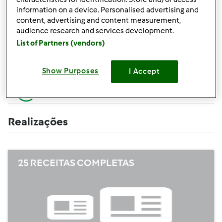
Criar uma receita (completa=10 pontos,
+10
information on a device. Personalised advertising and
apenas campos obrigatórios =5 pontos)
pontos
content, advertising and content measurement,
audience research and services development.
+1
Avaliar uma receita
List of Partners (vendors)
ponto
+1
Adicionar um amigo
Show Purposes
I Accept
ponto
+1
Escrever um comentário
ponto
Realizações
25 RECEITAS COMPLETAS