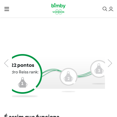
22 pontos
3
Pedro Reiss rank:
2
1
É assim que funciona