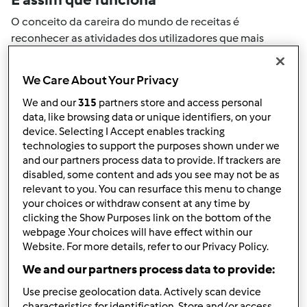
O conceito da careira do mundo de receitas é
reconhecer as atividades dos utilizadores que mais
ajudaram a expandir a comunidade. Todas as suas
actividades no mundo de receitas serão convertidas em
We Care About Your Privacy
pontos. Ao atingir um certo numero de pontos, atingirá
We and our
315
partners store and access personal
automaticamente o próximo nivel de pontos.
data, like browsing data or unique identifiers, on your
device. Selecting I Accept enables tracking
Como pode colecionar pontos de
technologies to support the purposes shown under we
and our partners process data to provide. If trackers are
actividade
disabled, some content and ads you see may not be as
Ao realizar uma das ações descritas abaixo, pode
relevant to you. You can resurface this menu to change
colecionar pontos. Estes pontos serão adicionados à sua
your choices or withdraw consent at any time by
clicking the Show Purposes link on the bottom of the
carreira pessoal do mundo de receitas. Por favor
webpage .Your choices will have effect within our
verifique a níveis de aventais acima e veja quantos
Website. For more details, refer to our Privacy Policy.
pontos precisa para atingir o próximo nível.
We and our partners process data to provide:
+50
Vencedor do passatempo
Use precise geolocation data. Actively scan device
pontos
characteristics for identification. Store and/or access