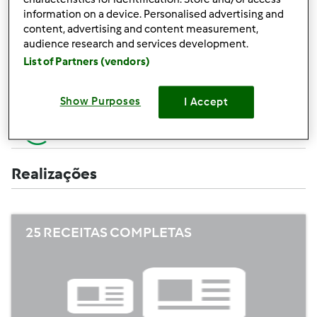
Criar uma receita (completa=10 pontos,
+10
information on a device. Personalised advertising and
apenas campos obrigatórios =5 pontos)
pontos
content, advertising and content measurement,
audience research and services development.
+1
Avaliar uma receita
List of Partners (vendors)
ponto
+1
Adicionar um amigo
Show Purposes
I Accept
ponto
+1
Escrever um comentário
ponto
Realizações
25 RECEITAS COMPLETAS