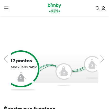
12 pontos
3
Susana2040s rank:
2
1
É assim que funciona