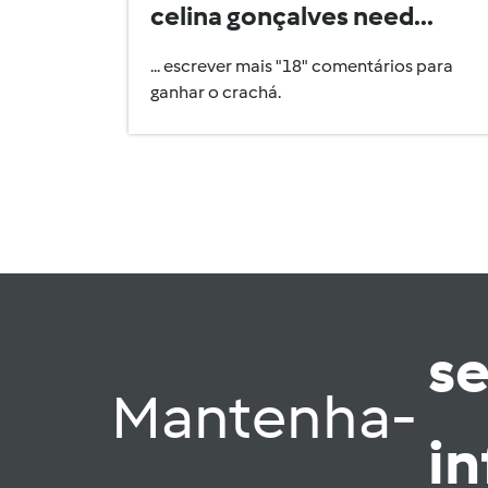
celina gonçalves need...
... escrever mais "18" comentários para
ganhar o crachá.
s
Mantenha-
i