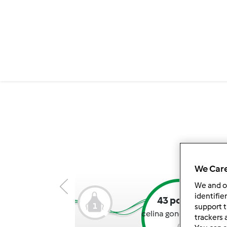
We Care
We and 
identifie
43 pontos
1
support t
celina gonçalvess rank:
trackers 