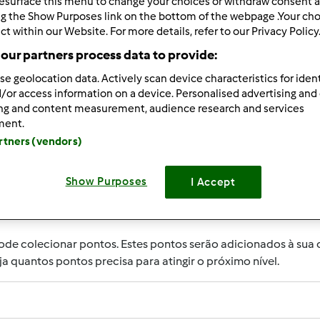
esurface this menu to change your choices or withdraw consent a
ng the Show Purposes link on the bottom of the webpage .Your choi
ct within our Website. For more details, refer to our Privacy Policy
our partners process data to provide:
se geolocation data. Actively scan device characteristics for ident
/or access information on a device. Personalised advertising and
ing and content measurement, audience research and services
ment.
 reconhecer as atividades dos utilizadores que mais ajudaram
artners (vendors)
ertidas em pontos. Ao atingir um certo numero de pontos, ati
Show Purposes
I Accept
de actividade
pode colecionar pontos. Estes pontos serão adicionados à sua 
eja quantos pontos precisa para atingir o próximo nível.