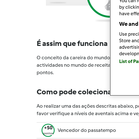
You can r
2
by clicki
have effe
We and 
Use preci
Store and
É assim que funciona
advertis
develop
O conceito da careira do mundo de receitas é
List of P
actividades no mundo de receitas serão conv
pontos.
Como pode colecionar pontos 
Ao realizar uma das ações descritas abaixo, 
favor verifique a níveis de aventais acima e v
+50
Vencedor do passatempo
pontos