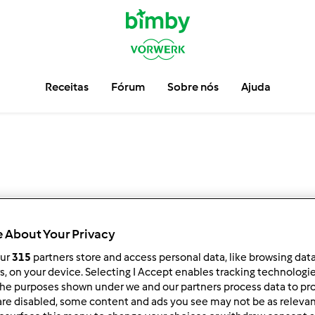
Receitas
Fórum
Sobre nós
Ajuda
 About Your Privacy
our
315
partners store and access personal data, like browsing dat
4
rs, on your device. Selecting I Accept enables tracking technologi
3
6
he purposes shown under we and our partners process data to prov
5
are disabled, some content and ads you see may not be as relevan