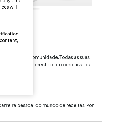
t any time
ces will
.
ification.
 content,
 a expandir a comunidade. Todas as suas
ngirá automaticamente o próximo nivel de
carreira pessoal do mundo de receitas. Por