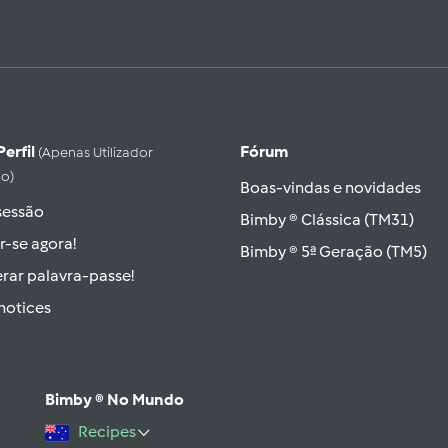
Perfil
Fórum
(apenas Utilizador
do)
Boas-vindas e novidades
 sessão
Bimby ® Clássica (TM31)
r-se agora!
Bimby ® 5ª Geração (TM5)
rar palavra-passe!
hotices
Bimby ® No Mundo
Recipes