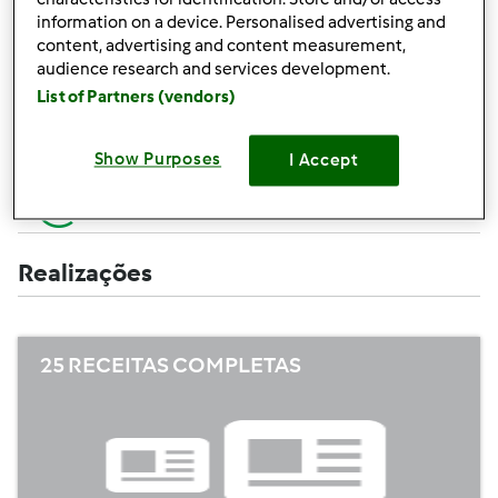
Criar uma receita (completa=10 pontos,
+10
information on a device. Personalised advertising and
apenas campos obrigatórios =5 pontos)
pontos
content, advertising and content measurement,
audience research and services development.
+1
Avaliar uma receita
List of Partners (vendors)
ponto
+1
Adicionar um amigo
Show Purposes
I Accept
ponto
+1
Escrever um comentário
ponto
Realizações
25 RECEITAS COMPLETAS