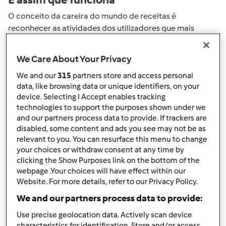
O conceito da careira do mundo de receitas é
reconhecer as atividades dos utilizadores que mais
ajudaram a expandir a comunidade. Todas as suas
actividades no mundo de receitas serão convertidas em
We Care About Your Privacy
pontos. Ao atingir um certo numero de pontos, atingirá
We and our
315
partners store and access personal
automaticamente o próximo nivel de pontos.
data, like browsing data or unique identifiers, on your
device. Selecting I Accept enables tracking
Como pode colecionar pontos de
technologies to support the purposes shown under we
and our partners process data to provide. If trackers are
actividade
disabled, some content and ads you see may not be as
Ao realizar uma das ações descritas abaixo, pode
relevant to you. You can resurface this menu to change
colecionar pontos. Estes pontos serão adicionados à sua
your choices or withdraw consent at any time by
clicking the Show Purposes link on the bottom of the
carreira pessoal do mundo de receitas. Por favor
webpage .Your choices will have effect within our
verifique a níveis de aventais acima e veja quantos
Website. For more details, refer to our Privacy Policy.
pontos precisa para atingir o próximo nível.
We and our partners process data to provide:
+50
Vencedor do passatempo
Use precise geolocation data. Actively scan device
pontos
characteristics for identification. Store and/or access