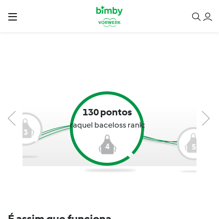
130 pontos
raquel baceloss rank:
3
4
5
É assim que funciona