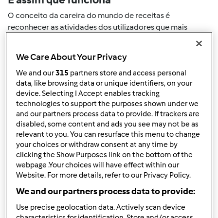
O conceito da careira do mundo de receitas é
reconhecer as atividades dos utilizadores que mais
ajudaram a expandir a comunidade. Todas as suas
actividades no mundo de receitas serão convertidas em
We Care About Your Privacy
pontos. Ao atingir um certo numero de pontos, atingirá
We and our
315
partners store and access personal
automaticamente o próximo nivel de pontos.
data, like browsing data or unique identifiers, on your
device. Selecting I Accept enables tracking
Como pode colecionar pontos de
technologies to support the purposes shown under we
and our partners process data to provide. If trackers are
actividade
disabled, some content and ads you see may not be as
Ao realizar uma das ações descritas abaixo, pode
relevant to you. You can resurface this menu to change
colecionar pontos. Estes pontos serão adicionados à sua
your choices or withdraw consent at any time by
clicking the Show Purposes link on the bottom of the
carreira pessoal do mundo de receitas. Por favor
webpage .Your choices will have effect within our
verifique a níveis de aventais acima e veja quantos
Website. For more details, refer to our Privacy Policy.
pontos precisa para atingir o próximo nível.
We and our partners process data to provide:
+50
Vencedor do passatempo
Use precise geolocation data. Actively scan device
pontos
characteristics for identification. Store and/or access