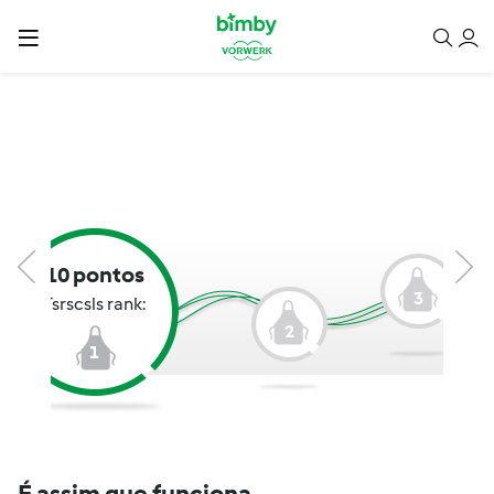
10 pontos
3
Tsrscsls rank:
2
1
É assim que funciona