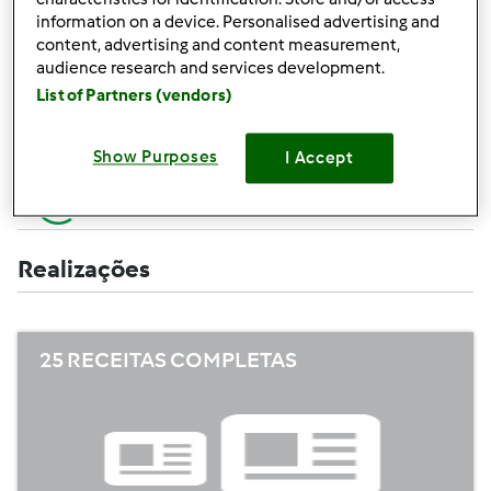
Criar uma receita (completa=10 pontos,
+10
information on a device. Personalised advertising and
apenas campos obrigatórios =5 pontos)
pontos
content, advertising and content measurement,
audience research and services development.
+1
Avaliar uma receita
List of Partners (vendors)
ponto
+1
Adicionar um amigo
Show Purposes
I Accept
ponto
+1
Escrever um comentário
ponto
Realizações
25 RECEITAS COMPLETAS