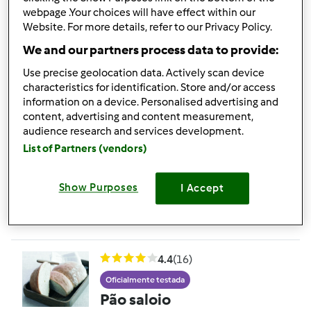
Pão muesli
webpage .Your choices will have effect within our
por
Equipa Bimby
Website. For more details, refer to our Privacy Policy.
We and our partners process data to provide:
7
9
Fácil
1
6min
Use precise geolocation data. Actively scan device
characteristics for identification. Store and/or access
information on a device. Personalised advertising and
4.7
(3)
content, advertising and content measurement,
audience research and services development.
Oficialmente testada
Pão rustico
List of Partners (vendors)
por
Equipa Bimby
Show Purposes
I Accept
7
6
Fácil
700
54min
4.4
(16)
Oficialmente testada
Pão saloio