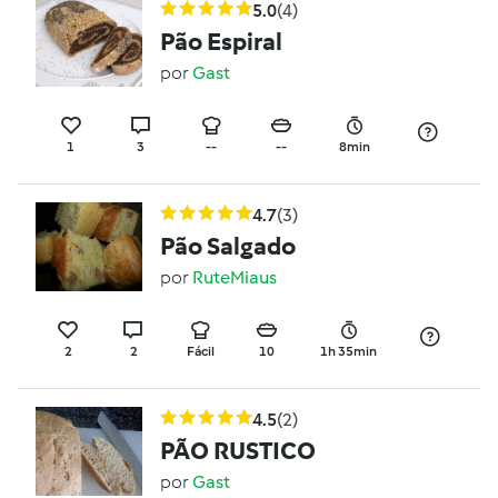
5.0
(4)
Pão Espiral
por
Gast
1
3
--
--
8min
4.7
(3)
Pão Salgado
por
RuteMiaus
2
2
Fácil
10
1h 35min
4.5
(2)
PÃO RUSTICO
por
Gast