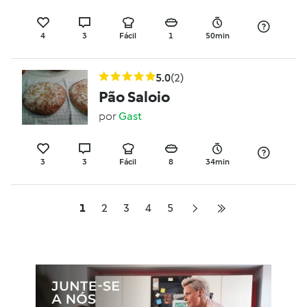
4
3
Fácil
1
50min
5.0
(2)
Pão Saloio
por
Gast
3
3
Fácil
8
34min
1
2
3
4
5