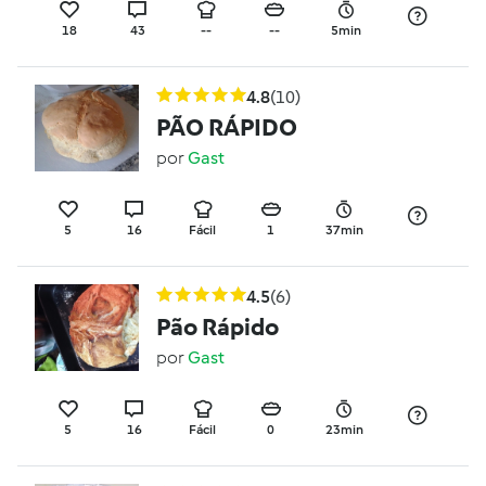
18
43
--
--
5min
4.8
(10)
PÃO RÁPIDO
por
Gast
5
16
Fácil
1
37min
4.5
(6)
Pão Rápido
por
Gast
5
16
Fácil
0
23min