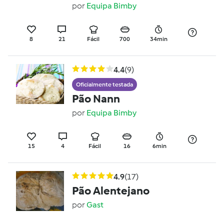
por
Equipa Bimby
8
21
Fácil
700
34min
4.4
(9)
Oficialmente testada
Pão Nann
por
Equipa Bimby
15
4
Fácil
16
6min
4.9
(17)
Pão Alentejano
por
Gast