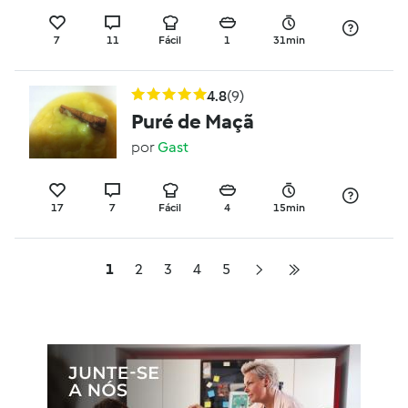
7
11
Fácil
1
31min
4.8
(9)
Puré de Maçã
por
Gast
17
7
Fácil
4
15min
1
2
3
4
5