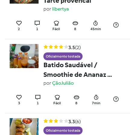
Tarte provencal
por
libertya
2
1
Fácil
8
45min
3.5
(2)
Oficialmente testada
Batido Saudável /
Smoothie de Ananaz e
Goji
por
ÇãoJulião
3
1
Fácil
8
7min
3.3
(6)
Oficialmente testada