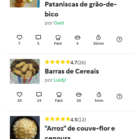
Pataniscas de grão-de-
bico
por
Gast
7
5
Fácil
4
20min
4.7
(26)
Barras de Cereais
por
Luidji
20
24
Fácil
30
5min
4.5
(12)
"Arroz" de couve-flor e
cenoura