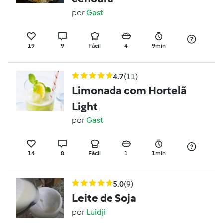
por
Gast
19
9
Fácil
4
9min
4.7
(11)
Limonada com Hortelã
Light
por
Gast
14
8
Fácil
1
1min
5.0
(9)
Leite de Soja
por
Luidji