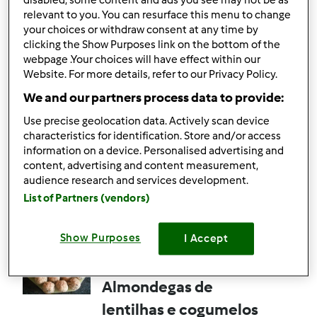
disabled, some content and ads you see may not be as
relevant to you. You can resurface this menu to change
11
4
Fácil
6
56min
your choices or withdraw consent at any time by
clicking the Show Purposes link on the bottom of the
webpage .Your choices will have effect within our
5.0
(4)
Website. For more details, refer to our Privacy Policy.
Oficialmente testada
We and our partners process data to provide:
Hamburgueres de
Use precise geolocation data. Actively scan device
Okara
characteristics for identification. Store and/or access
information on a device. Personalised advertising and
por
Gast
content, advertising and content measurement,
audience research and services development.
List of Partners (vendors)
5
1
Fácil
8
59min
Show Purposes
I Accept
4.5
(2)
Oficialmente testada
Almondegas de
lentilhas e cogumelos