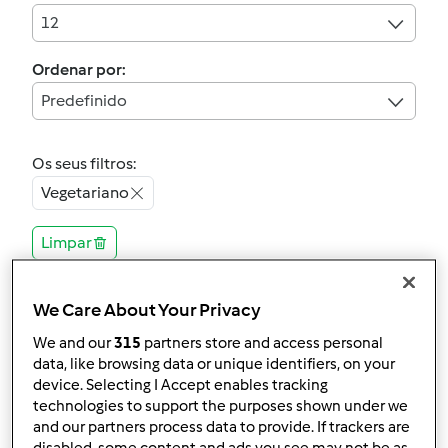
12
Ordenar por:
Predefinido
Os seus filtros:
Vegetariano
Limpar
4.9
(7)
We Care About Your Privacy
Oficialmente testada
We and our
315
partners store and access personal
Creme de coentros
data, like browsing data or unique identifiers, on your
device. Selecting I Accept enables tracking
(sem batata)
technologies to support the purposes shown under we
por
Gast
and our partners process data to provide. If trackers are