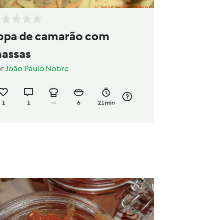
opa de camarão com
assas
or
João Paulo Nobre
1
1
--
6
21min