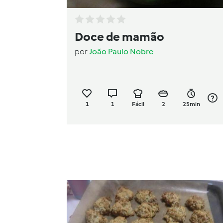
Doce de mamão
por
João Paulo Nobre
1
1
Fácil
2
25min