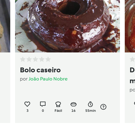
Bolo caseiro
D
por
João Paulo Nobre
m
p
3
0
Fácil
16
55min