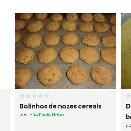
Bolinhos de nozes cereais
D
por
João Paulo Nobre
b
p