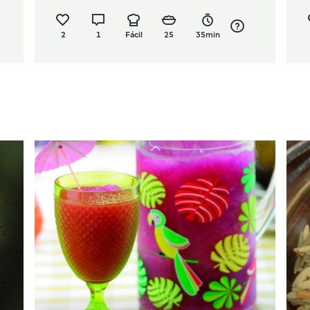
2
1
Fácil
25
35min