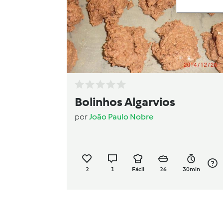
Bolinhos Algarvios
por
João Paulo Nobre
2
1
Fácil
26
30min