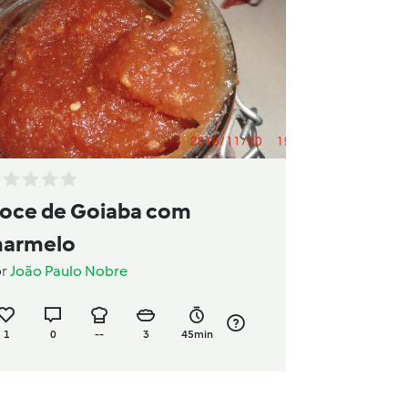
oce de Goiaba com
armelo
or
João Paulo Nobre
1
0
--
3
45min