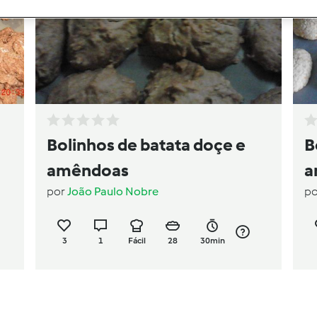
Bolinhos de batata doçe e
B
amêndoas
a
por
João Paulo Nobre
p
3
1
Fácil
28
30min