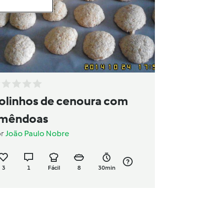
olinhos de cenoura com
mêndoas
or
João Paulo Nobre
3
1
Fácil
8
30min