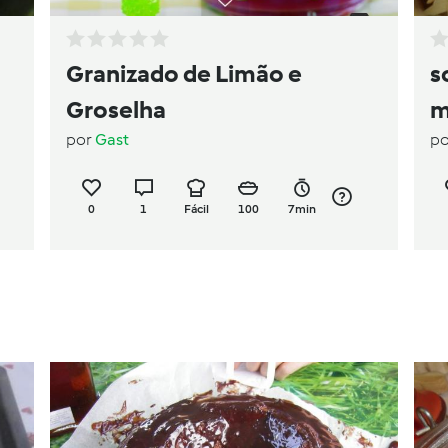
Granizado de Limão e
s
Groselha
m
por
Gast
p
0
1
Fácil
100
7min