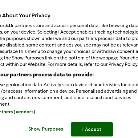
64
Resultados
 About Your Privacy
our
315
partners store and access personal data, like browsing dat
rs, on your device. Selecting I Accept enables tracking technologi
ltados por página:
Ordenar por:
he purposes shown under we and our partners process data to prov
Predefinido
are disabled, some content and ads you see may not be as relevan
esurface this menu to change your choices or withdraw consent a
ng the Show Purposes link on the bottom of the webpage .Your choi
ct within our Website. For more details, refer to our Privacy Policy
our partners process data to provide:
se geolocation data. Actively scan device characteristics for ident
/or access information on a device. Personalised advertising and
ing and content measurement, audience research and services
ment.
artners (vendors)
Show Purposes
I Accept