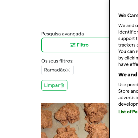
We Care
We and 
identifie
Pesquisa avançada
Resu
support t
Filtro
12
trackers 
You can r
by clicki
Os seus filtros:
have effe
Ramadão
We and 
Use preci
Limpar
Store and
advertis
develop
List of P