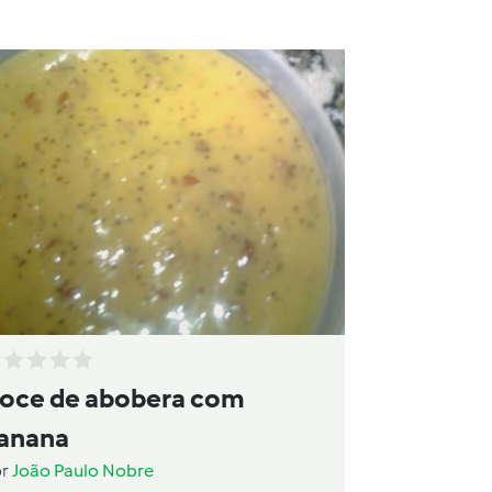
oce de abobera com
anana
or
João Paulo Nobre