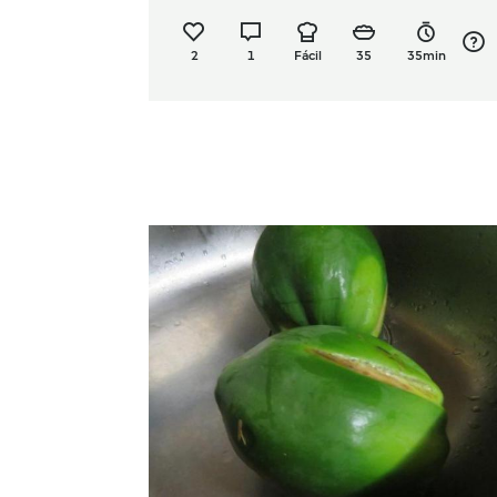
2
1
Fácil
35
35min