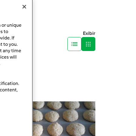
a or unique
es to
Exibir
ide. If
t to you.
t any time
ces will
.
ification.
 content,