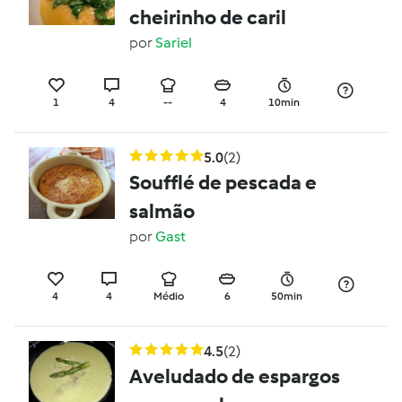
cheirinho de caril
por
Sariel
1
4
--
4
10min
5.0
(2)
Soufflé de pescada e
salmão
por
Gast
4
4
Médio
6
50min
4.5
(2)
Aveludado de espargos