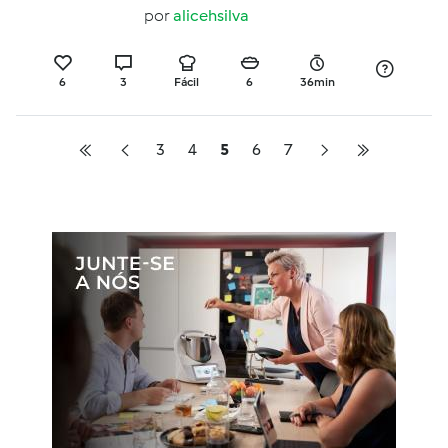
perú
por
alicehsilva
6
3
Fácil
6
36min
3
4
5
6
7