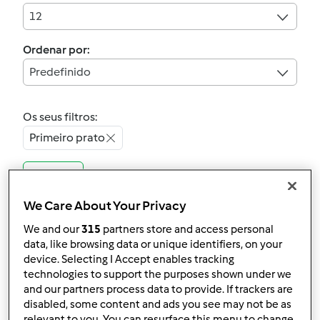
12
Ordenar por:
Predefinido
Os seus filtros:
Primeiro prato
Limpar
We Care About Your Privacy
4.7
(3)
We and our
315
partners store and access personal
Massa com cogumelos
data, like browsing data or unique identifiers, on your
e bacon
device. Selecting I Accept enables tracking
technologies to support the purposes shown under we
por
Gast
and our partners process data to provide. If trackers are
disabled, some content and ads you see may not be as
relevant to you. You can resurface this menu to change