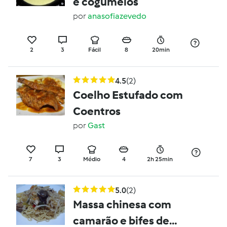
e cogumelos
por
anasofiazevedo
2
3
Fácil
8
20min
4.5
(2)
Coelho Estufado com
Coentros
por
Gast
7
3
Médio
4
2h 25min
5.0
(2)
Massa chinesa com
camarão e bifes de