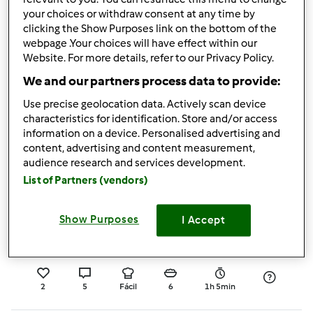
3
1
Fácil
4
1h 30min
your choices or withdraw consent at any time by
clicking the Show Purposes link on the bottom of the
webpage .Your choices will have effect within our
5.0
(2)
Website. For more details, refer to our Privacy Policy.
Papa de arroz com
We and our partners process data to provide:
banana e maçã
Use precise geolocation data. Actively scan device
por
Sandra Lara
characteristics for identification. Store and/or access
information on a device. Personalised advertising and
content, advertising and content measurement,
2
6
Fácil
1
20min
audience research and services development.
List of Partners (vendors)
5.0
(2)
Sopa de agrião
Show Purposes
I Accept
por
Gast
2
5
Fácil
6
1h 5min