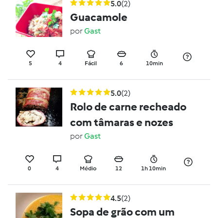
5.0
(2)
Guacamole
por
Gast
5
4
Fácil
6
10min
5.0
(2)
Rolo de carne recheado
com tâmaras e nozes
por
Gast
0
4
Médio
12
1h 10min
4.5
(2)
Sopa de grão com um