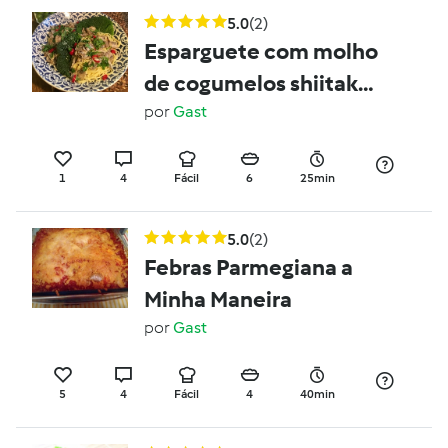
5.0
(2)
Esparguete com molho
de cogumelos shiitake
e peperoncino
por
Gast
1
4
Fácil
6
25min
5.0
(2)
Febras Parmegiana a
Minha Maneira
por
Gast
5
4
Fácil
4
40min