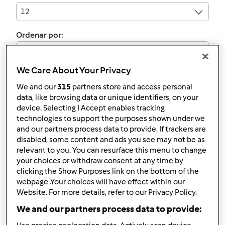
12
Ordenar por:
Predefinido
We Care About Your Privacy
Os seus filtros:
We and our
315
partners store and access personal
Pratos com ovo
data, like browsing data or unique identifiers, on your
device. Selecting I Accept enables tracking
technologies to support the purposes shown under we
Limpar
and our partners process data to provide. If trackers are
disabled, some content and ads you see may not be as
relevant to you. You can resurface this menu to change
Tortilha de Batata
your choices or withdraw consent at any time by
clicking the Show Purposes link on the bottom of the
por
Teresa Mendonça
webpage .Your choices will have effect within our
Website. For more details, refer to our Privacy Policy.
We and our partners process data to provide:
0
0
Fácil
6
43min