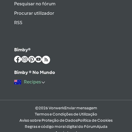
Pesquisar no fórum
Procurar utilizador
RSS
Bimby®
Bimby ® No Mundo
Recipes
©2026 Vorwerk
Enviar mensagem
Termos e Condições de Utilização
Aviso sobre Proteção de Dados
Política de Cookies
Regras e código moral digital do Fórum
Ajuda