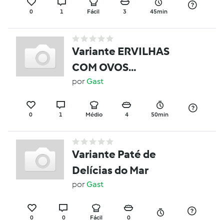
0
1
Fácil
3
45min
Variante ERVILHAS
COM OVOS
ESCALFADOS
por
Gast
0
1
Médio
4
50min
Variante Paté de
Delícias do Mar
por
Gast
0
0
Fácil
0