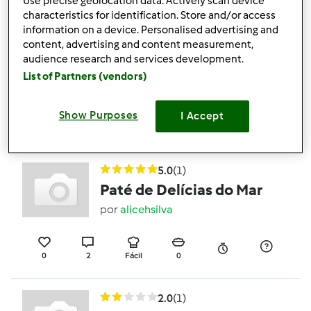
Use precise geolocation data. Actively scan device
characteristics for identification. Store and/or access
information on a device. Personalised advertising and
Trança com Doce de
content, advertising and content measurement,
Ovos e Amêndoa
audience research and services development.
List of Partners (vendors)
por
Gast
Show Purposes
I Accept
0
0
Fácil
10
1h 30min
5.0
(1)
Paté de Delícias do Mar
por
alicehsilva
0
2
Fácil
0
2.0
(1)