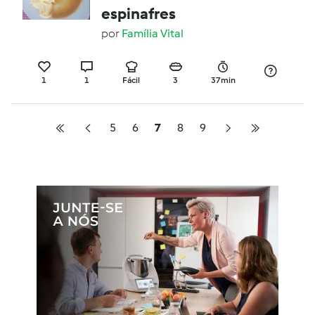
espinafres
por
Família Vital
1
1
Fácil
3
37min
5
6
7
8
9