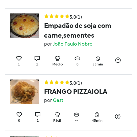
5.0
(1)
Empadão de soja com
carne,sementes
por
João Paulo Nobre
1
1
Médio
8
55min
5.0
(1)
FRANGO PIZZAIOLA
por
Gast
0
1
Fácil
--
45min