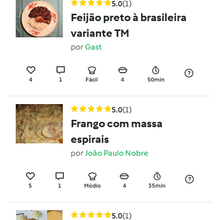
5.0
(1)
Feijão preto à brasileira
variante TM
por
Gast
4
1
Fácil
4
50min
5.0
(1)
Frango com massa
espirais
por
João Paulo Nobre
5
1
Médio
4
35min
5.0
(1)