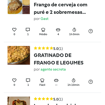
Frango de cerveja com
puré e 2 sobremesas
pudim de Coco e pudim
por
Gast
de chocolate
0
1
Médio
4
1h 0min
5.0
(1)
GRATINADO DE
FRANGO E LEGUMES
por
agente secreta
0
1
Fácil
--
1h 10min
5.0
(1)