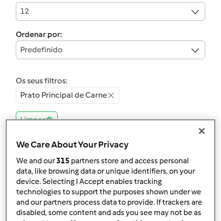
12
Ordenar por:
Predefinido
Os seus filtros:
Prato Principal de Carne
Limpar
We Care About Your Privacy
5.0
(1)
We and our
315
partners store and access personal
Bochechas de Porco
data, like browsing data or unique identifiers, on your
em vinho tinto
device. Selecting I Accept enables tracking
technologies to support the purposes shown under we
por
Anita Cruz
and our partners process data to provide. If trackers are
disabled, some content and ads you see may not be as