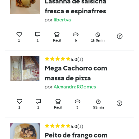
Lasanha de salsicha
fresca e espinafrres
por
libertya
1
1
Fácil
6
1h 0min
5.0
(1)
Mega Cachorro com
massa de pizza
por
AlexandraRGomes
1
1
Fácil
3
55min
5.0
(1)
Peito de frango com