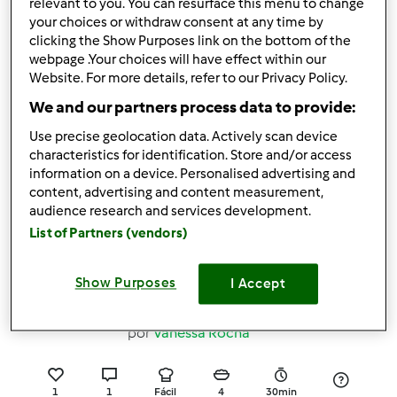
relevant to you. You can resurface this menu to change
2
1
Fácil
4
1h 0min
your choices or withdraw consent at any time by
clicking the Show Purposes link on the bottom of the
webpage .Your choices will have effect within our
5.0
(1)
Website. For more details, refer to our Privacy Policy.
Empada de Galinha
We and our partners process data to provide:
sem Gluten
Use precise geolocation data. Actively scan device
por
Sandra César
characteristics for identification. Store and/or access
information on a device. Personalised advertising and
content, advertising and content measurement,
0
1
Médio
1
1h 20min
audience research and services development.
List of Partners (vendors)
5.0
(1)
Empadão de Arroz com
Show Purposes
I Accept
Carne
por
Vanessa Rocha
1
1
Fácil
4
30min