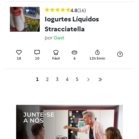
4.8
(16)
Iogurtes Líquidos
Stracciatella
por
Gast
18
10
Fácil
6
12h 5min
1
2
3
4
5