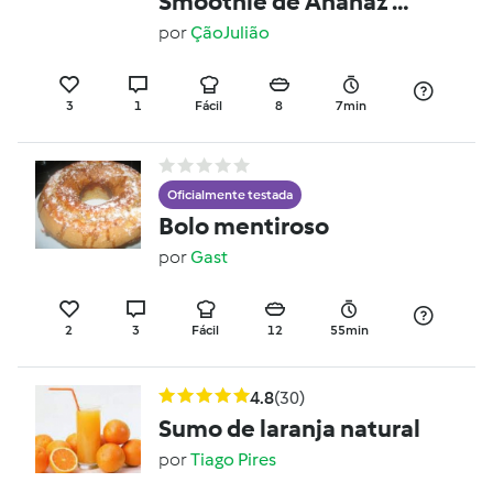
Smoothie de Ananaz e
Goji
por
ÇãoJulião
3
1
Fácil
8
7min
Oficialmente testada
Bolo mentiroso
por
Gast
2
3
Fácil
12
55min
4.8
(30)
Sumo de laranja natural
por
Tiago Pires