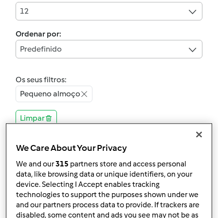
12
Ordenar por:
Predefinido
Os seus filtros:
Pequeno almoço
Limpar
We Care About Your Privacy
4.7
(11)
Oficialmente testada
We and our
315
partners store and access personal
Boleima de maçã e
data, like browsing data or unique identifiers, on your
device. Selecting I Accept enables tracking
canela (alentejana)
technologies to support the purposes shown under we
por
Gast
and our partners process data to provide. If trackers are
disabled, some content and ads you see may not be as