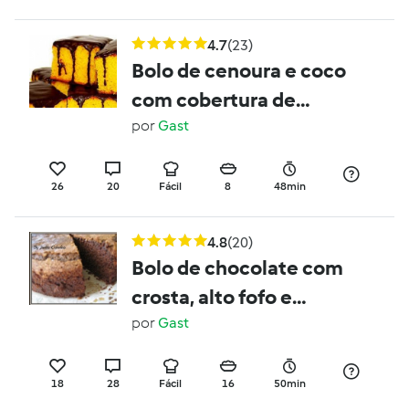
4.7
(23)
Bolo de cenoura e coco
com cobertura de
chocolate
por
Gast
26
20
Fácil
8
48min
4.8
(20)
Bolo de chocolate com
crosta, alto fofo e
húmido
por
Gast
18
28
Fácil
16
50min