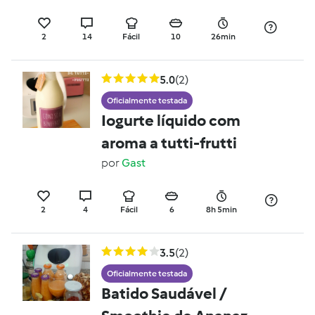
2
14
Fácil
10
26min
5.0
(2)
Oficialmente testada
Iogurte líquido com
aroma a tutti-frutti
por
Gast
2
4
Fácil
6
8h 5min
3.5
(2)
Oficialmente testada
Batido Saudável /