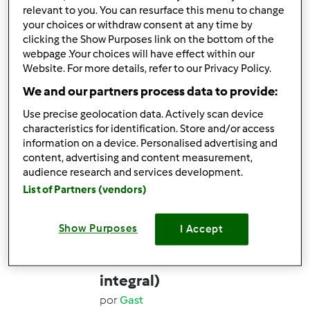
relevant to you. You can resurface this menu to change
your choices or withdraw consent at any time by
11
24
Médio
20
50min
clicking the Show Purposes link on the bottom of the
webpage .Your choices will have effect within our
Website. For more details, refer to our Privacy Policy.
5.0
(9)
We and our partners process data to provide:
Oficialmente testada
Fogaças de Alcochete
Use precise geolocation data. Actively scan device
characteristics for identification. Store and/or access
por
Gast
information on a device. Personalised advertising and
content, advertising and content measurement,
audience research and services development.
15
37
Fácil
4
25min
List of Partners (vendors)
4.8
(4)
Show Purposes
I Accept
Oficialmente testada
Pão de sementes (meio
integral)
por
Gast