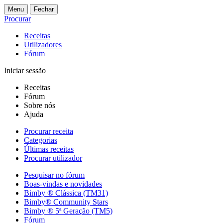
Menu
Fechar
Procurar
Receitas
Utilizadores
Fórum
Iniciar sessão
Receitas
Fórum
Sobre nós
Ajuda
Procurar receita
Categorias
Últimas receitas
Procurar utilizador
Pesquisar no fórum
Boas-vindas e novidades
Bimby ® Clássica (TM31)
Bimby® Community Stars
Bimby ® 5ª Geração (TM5)
Fórum