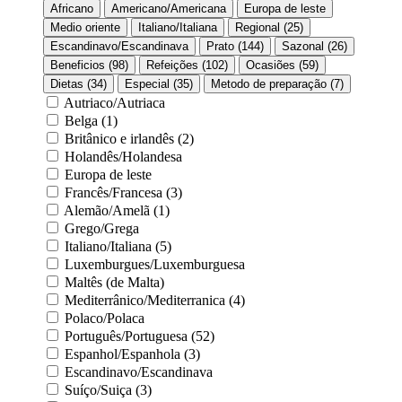
Africano
Americano/Americana
Europa de leste
Medio oriente
Italiano/Italiana
Regional (25)
Escandinavo/Escandinava
Prato (144)
Sazonal (26)
Beneficios (98)
Refeições (102)
Ocasiões (59)
Dietas (34)
Especial (35)
Metodo de preparação (7)
Autriaco/Autriaca
Belga (1)
Britânico e irlandês (2)
Holandês/Holandesa
Europa de leste
Francês/Francesa (3)
Alemão/Amelã (1)
Grego/Grega
Italiano/Italiana (5)
Luxemburgues/Luxemburguesa
Maltês (de Malta)
Mediterrânico/Mediterranica (4)
Polaco/Polaca
Português/Portuguesa (52)
Espanhol/Espanhola (3)
Escandinavo/Escandinava
Suíço/Suiça (3)