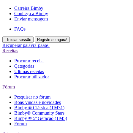
Carreira Bimby
Conheça a Bimby
Enviar mensagem
FAQs
Iniciar sessão
Registe-se agora!
Recuperar palavra-passe!
Receitas
Procurar receita
Categorias
Últimas receitas
Procurar utilizador
Fórum
Pesquisar no fórum
Boas-vindas e novidades
Bimby ® Clássica (TM31)
Bimby® Community Stars
Bimby ® 5ª Geração (TM5)
Fórum