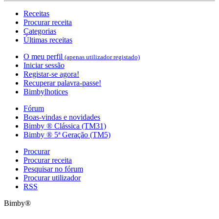
Receitas
Procurar receita
Categorias
Últimas receitas
O meu perfil
(apenas utilizador registado)
Iniciar sessão
Registar-se agora!
Recuperar palavra-passe!
Bimbylhotices
Fórum
Boas-vindas e novidades
Bimby ® Clássica (TM31)
Bimby ® 5ª Geração (TM5)
Procurar
Procurar receita
Pesquisar no fórum
Procurar utilizador
RSS
Bimby®