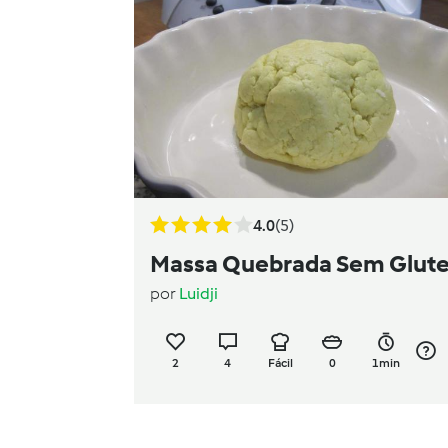
4.0
(5)
Massa Quebrada Sem Glut
por
Luidji
2
4
Fácil
0
1min