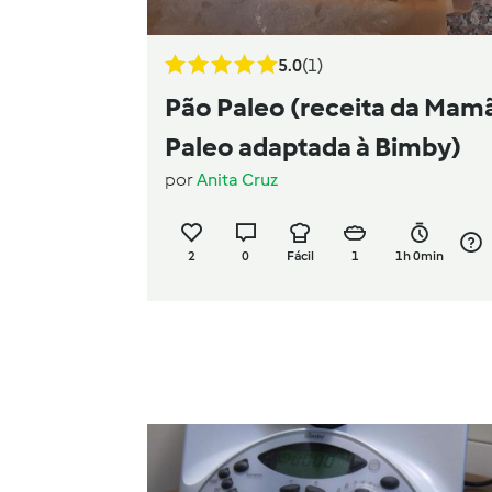
5.0
(1)
Pão Paleo (receita da Mam
Paleo adaptada à Bimby)
por
Anita Cruz
2
0
Fácil
1
1h 0min