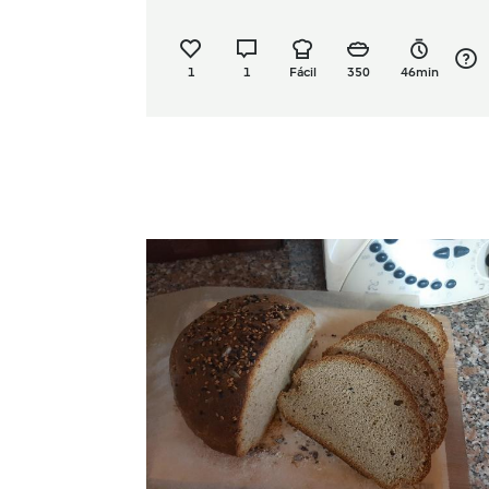
1
1
Fácil
350
46min