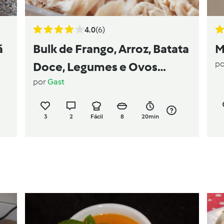
4.0
(6)
ã
Bulk de Frango, Arroz, Batata
M
p
Doce, Legumes e Ovos
por
Gast
Cozidos
3
2
Fácil
8
20min