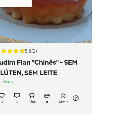
5.0
(1)
udim Flan "Chinês" - SEM
LÚTEN, SEM LEITE
or
Gast
1
1
Fácil
0
18min