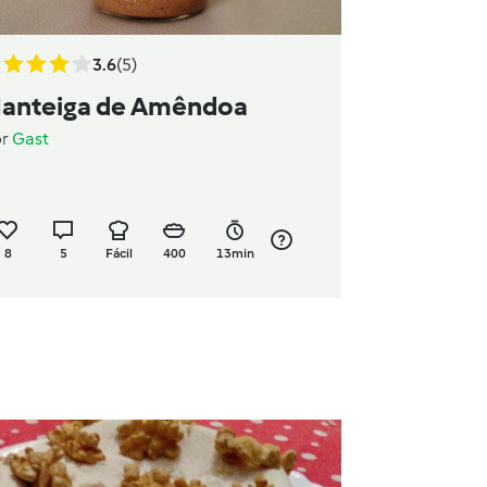
3.6
(5)
anteiga de Amêndoa
or
Gast
8
5
Fácil
400
13min