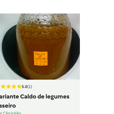
5.0
(1)
ariante Caldo de legumes
aseiro
or
ÇãoJulião