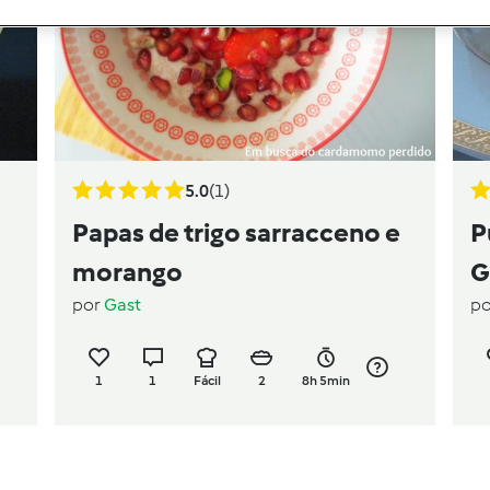
5.0
(1)
Papas de trigo sarracceno e
P
morango
G
por
Gast
p
1
1
Fácil
2
8h 5min