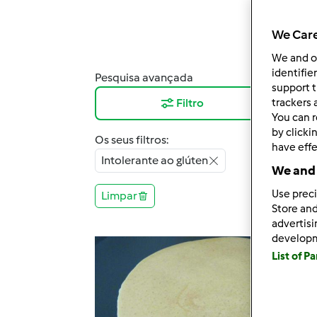
We Care
We and 
identifie
Pesquisa avançada
Resu
support t
Filtro
12
trackers 
You can r
by clicki
Os seus filtros:
have effe
Intolerante ao glúten
We and 
Use preci
Limpar
Store and
advertis
develop
List of P