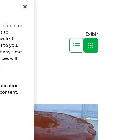
a or unique
es to
Exibir
ide. If
t to you.
t any time
ces will
.
ification.
 content,