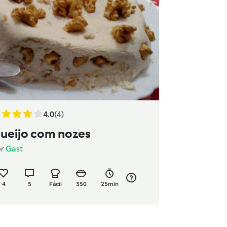
4.0
(4)
ueijo com nozes
or
Gast
4
5
Fácil
350
25min