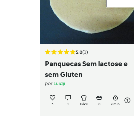
5.0
(1)
Panquecas Sem lactose e
sem Gluten
por
Luidji
3
1
Fácil
0
6min