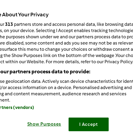
246
Resultados
 About Your Privacy
our
313
partners store and access personal data, like browsing dat
rs, on your device. Selecting I Accept enables tracking technologi
ltados por página:
Ordenar por:
he purposes shown under we and our partners process data to prov
Predefinido
are disabled, some content and ads you see may not be as relevan
esurface this menu to change your choices or withdraw consent a
ng the Show Purposes link on the bottom of the webpage .Your choi
ct within our Website. For more details, refer to our Privacy Policy
our partners process data to provide:
se geolocation data. Actively scan device characteristics for ident
/or access information on a device. Personalised advertising and
ing and content measurement, audience research and services
ment.
artners (vendors)
Show Purposes
I Accept