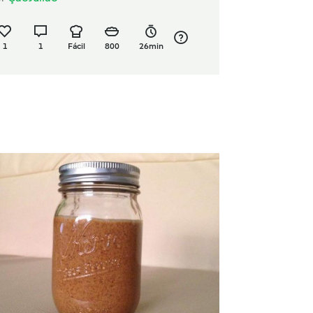
1
1
Fácil
800
26min