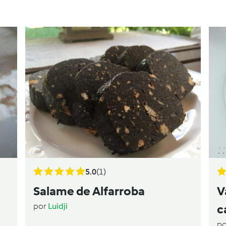
5.0
(1)
Salame de Alfarroba
V
por
Luidji
c
p