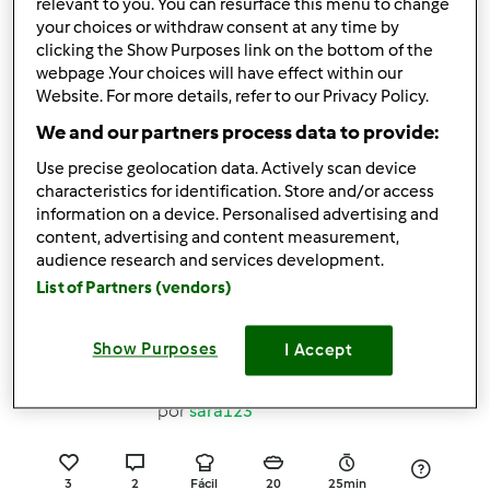
relevant to you. You can resurface this menu to change
2
3
Fácil
1
1h 19min
your choices or withdraw consent at any time by
clicking the Show Purposes link on the bottom of the
webpage .Your choices will have effect within our
5.0
(1)
Website. For more details, refer to our Privacy Policy.
Tarte de pastel de nata
We and our partners process data to provide:
com base de crumble
Use precise geolocation data. Actively scan device
(baixo nível de lactose
por
Gast
characteristics for identification. Store and/or access
e sem glúten)
information on a device. Personalised advertising and
content, advertising and content measurement,
0
3
Médio
0
1h 0min
audience research and services development.
List of Partners (vendors)
5.0
(1)
Arrepiados de batata-
Show Purposes
I Accept
doce e nozes
por
sara123
3
2
Fácil
20
25min