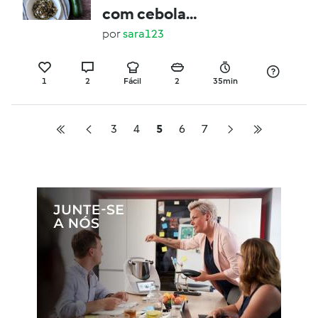
com cebola
caramelizada e
por
sara123
requeijão
1
2
Fácil
2
35min
3
4
5
6
7