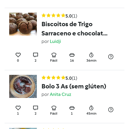
5.0
(1)
Biscoitos de Trigo
Sarraceno e chocolate
Sem Gluten/ Sem
por
Luidji
Lactose
0
2
Fácil
16
36min
5.0
(1)
Bolo 3 As (sem glúten)
por
Anita Cruz
1
2
Fácil
1
45min