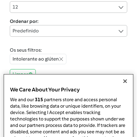
12
Ordenar por:
Predefinido
Os seus filtros:
Intolerante ao glúten
Limpar
We Care About Your Privacy
5.0
(1)
We and our
315
partners store and access personal
Pão de água com
data, like browsing data or unique identifiers, on your
farinha de espelta
device. Selecting I Accept enables tracking
technologies to support the purposes shown under we
por
Gast
and our partners process data to provide. If trackers are
disabled, some content and ads you see may not be as