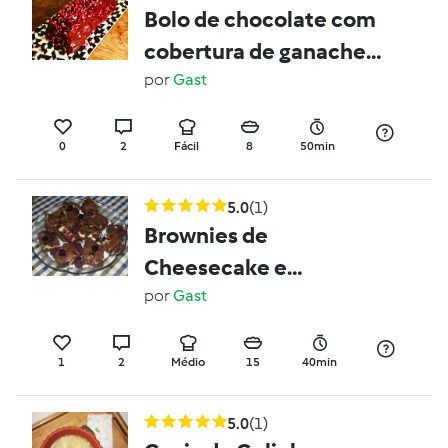
Bolo de chocolate com
cobertura de ganache e
pepitas de morango
por
Gast
desidratado (sem
glutén)
0
2
Fácil
8
50min
5.0
(1)
Brownies de
Cheesecake e
Framboesa - SEM
por
Gast
GLÚTEN
1
2
Médio
15
40min
5.0
(1)