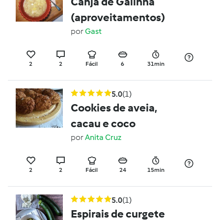
Canja de Galinha
(aproveitamentos)
por
Gast
2
2
Fácil
6
31min
5.0
(1)
Cookies de aveia,
cacau e coco
por
Anita Cruz
2
2
Fácil
24
15min
5.0
(1)
Espirais de curgete