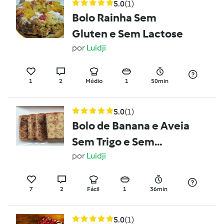
5.0
(1)
Bolo Rainha Sem
Gluten e Sem Lactose
por
Luidji
1
2
Médio
1
50min
5.0
(1)
Bolo de Banana e Aveia
Sem Trigo e Sem
Açucar
por
Luidji
7
2
Fácil
1
36min
5.0
(1)