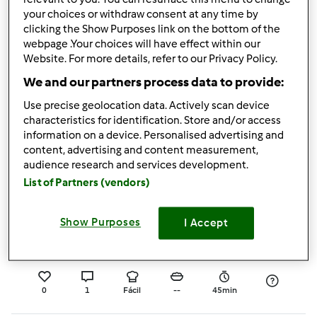
0
2
Fácil
7
10min
your choices or withdraw consent at any time by
clicking the Show Purposes link on the bottom of the
webpage .Your choices will have effect within our
4.5
(2)
Website. For more details, refer to our Privacy Policy.
Leite Creme de Soja
We and our partners process data to provide:
por
Gast
Use precise geolocation data. Actively scan device
characteristics for identification. Store and/or access
information on a device. Personalised advertising and
2
1
Fácil
6
14min
content, advertising and content measurement,
audience research and services development.
5.0
(2)
List of Partners (vendors)
Pão de Azeitonas
(Gluten Free)
Show Purposes
I Accept
por
Sandra César
0
1
Fácil
--
45min