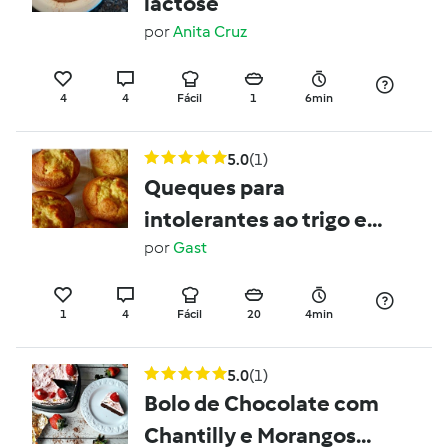
lactose
por
Anita Cruz
4
4
Fácil
1
6min
5.0
(1)
Queques para
intolerantes ao trigo e
ovos
por
Gast
1
4
Fácil
20
4min
5.0
(1)
Bolo de Chocolate com
Chantilly e Morangos