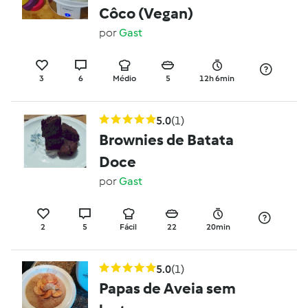
Côco (Vegan)
por
Gast
3
6
Médio
5
12h 6min
5.0
(1)
Brownies de Batata
Doce
por
Gast
2
5
Fácil
22
20min
5.0
(1)
Papas de Aveia sem