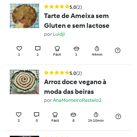
5.0
(2)
Tarte de Ameixa sem
Gluten e sem lactose
por
Luidji
1
1
Fácil
1
44min
5.0
(2)
Arroz doce vegano à
moda das beiras
por
AnaMonteiroRestelo2
2
0
Fácil
8
1h 10min