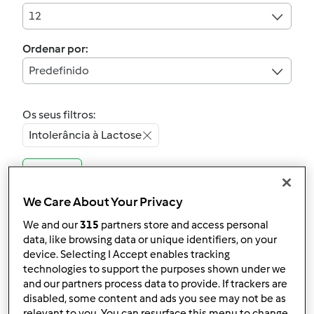
12
Ordenar por:
Predefinido
Os seus filtros:
Intolerância à Lactose
Limpar
We Care About Your Privacy
5.0
(2)
We and our
315
partners store and access personal
Sobremesa de
data, like browsing data or unique identifiers, on your
Chocolate e Leite de
device. Selecting I Accept enables tracking
technologies to support the purposes shown under we
Soja
por
Sandra César
and our partners process data to provide. If trackers are
disabled, some content and ads you see may not be as
relevant to you. You can resurface this menu to change