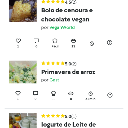
4.5
(2)
Bolo de cenoura e
chocolate vegan
por
VeganWorld
1
0
Fácil
12
5.0
(2)
Primavera de arroz
por
Gast
1
0
--
8
35min
5.0
(1)
Iogurte de Leite de