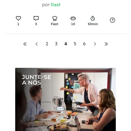
(S/Glúten|S/Lactose)
por
Gast
1
3
Fácil
10
50min
2
3
4
5
6