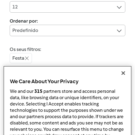
12
Ordenar por:
Predefinido
Os seus filtros:
Festa
Limpar
We Care About Your Privacy
We and our
315
partners store and access personal
Pudim de Chia e Ricota
data, like browsing data or unique identifiers, on your
device. Selecting I Accept enables tracking
por
Gast
technologies to support the purposes shown under we
and our partners process data to provide. If trackers are
disabled, some content and ads you see may not be as
0
1
Fácil
4
relevant to you. You can resurface this menu to change