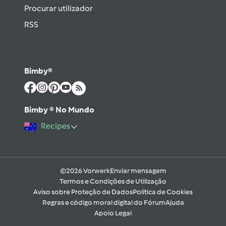
Procurar utilizador
RSS
Bimby®
Bimby ® No Mundo
Recipes
©2026 Vorwerk
Enviar mensagem
Termos e Condições de Utilização
Aviso sobre Proteção de Dados
Política de Cookies
Regras e código moral digital do Fórum
Ajuda
Apoio Legal