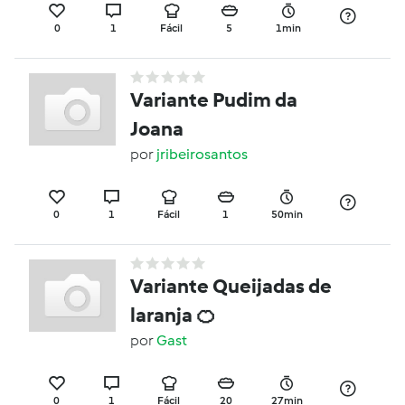
0
1
Fácil
5
1min
Variante Pudim da
Joana
por
jribeirosantos
0
1
Fácil
1
50min
Variante Queijadas de
laranja 🍊
por
Gast
0
1
Fácil
20
27min