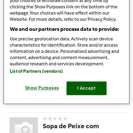
your choices or withdraw consent at any time by
clicking the Show Purposes link on the bottom of the
webpage .Your choices will have effect within our
Pão de ló Húmido
Website. For more details, refer to our Privacy Policy.
por
rjfigueira
We and our partners process data to provide:
Use precise geolocation data. Actively scan device
characteristics for identification. Store and/or access
0
1
Fácil
1
40min
information on a device. Personalised advertising and
content, advertising and content measurement,
audience research and services development.
Salame de Chocolate
List of Partners (vendors)
por
Gast
Show Purposes
I Accept
1
1
Fácil
1
15min
Sopa de Peixe com