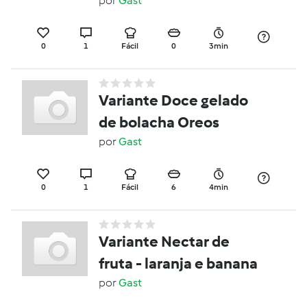
por
Gast
0
1
Fácil
0
3min
Variante Doce gelado
de bolacha Oreos
por
Gast
0
1
Fácil
6
4min
Variante Nectar de
fruta - laranja e banana
por
Gast