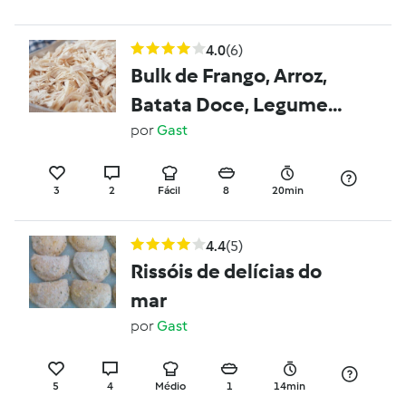
4.0
(6)
Bulk de Frango, Arroz,
Batata Doce, Legumes
e Ovos Cozidos
por
Gast
3
2
Fácil
8
20min
4.4
(5)
Rissóis de delícias do
mar
por
Gast
5
4
Médio
1
14min