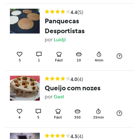
4.4
(5)
Panquecas
Desportistas
por
Luidji
3
1
Fácil
10
4min
4.0
(4)
Queijo com nozes
por
Gast
4
5
Fácil
350
25min
4.3
(4)