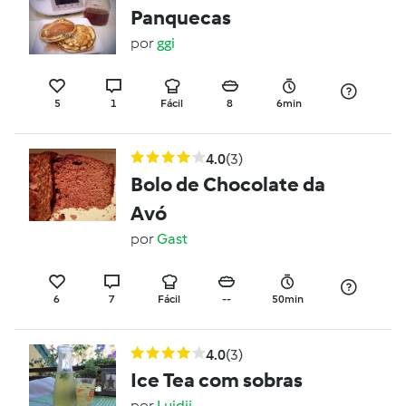
Panquecas
por
ggi
5
1
Fácil
8
6min
4.0
(3)
Bolo de Chocolate da
Avó
por
Gast
6
7
Fácil
--
50min
4.0
(3)
Ice Tea com sobras
por
Luidji