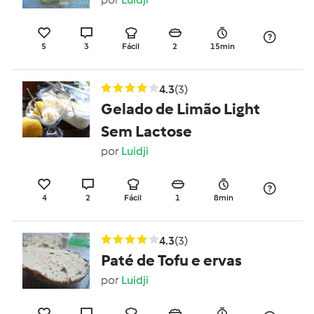
5
3
Fácil
2
15min
4.3
(3)
Gelado de Limão Light
Sem Lactose
por
Luidji
4
2
Fácil
1
8min
4.3
(3)
Paté de Tofu e ervas
por
Luidji