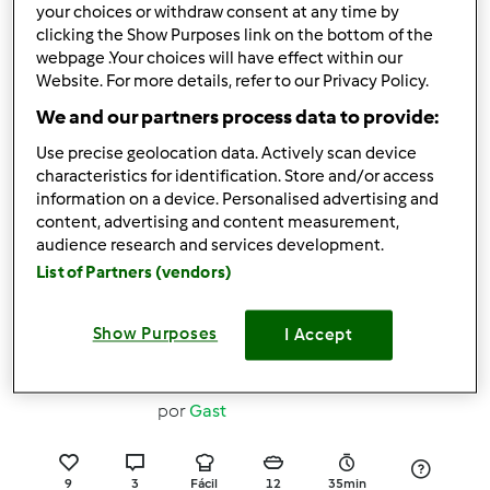
your choices or withdraw consent at any time by
8
3
Fácil
40
20min
clicking the Show Purposes link on the bottom of the
webpage .Your choices will have effect within our
4.2
(6)
Website. For more details, refer to our Privacy Policy.
Bombons de chocolate
We and our partners process data to provide:
(com ou sem recheio)
Use precise geolocation data. Actively scan device
por
Gast
characteristics for identification. Store and/or access
information on a device. Personalised advertising and
content, advertising and content measurement,
audience research and services development.
3
15
Fácil
30
12min
List of Partners (vendors)
3.8
(6)
Show Purposes
I Accept
Queques de Laranja
húmidos
por
Gast
9
3
Fácil
12
35min