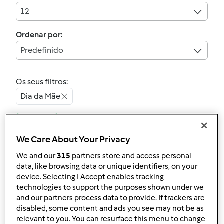
12
Ordenar por:
Predefinido
Os seus filtros:
Dia da Mãe
Limpar
We Care About Your Privacy
4.3
(10)
We and our
315
partners store and access personal
Bolachas de aveia e
data, like browsing data or unique identifiers, on your
device. Selecting I Accept enables tracking
sementes de papoila
technologies to support the purposes shown under we
por
ggi
and our partners process data to provide. If trackers are
disabled, some content and ads you see may not be as
relevant to you. You can resurface this menu to change