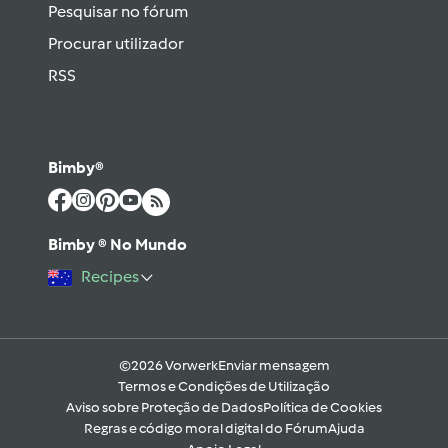
Pesquisar no fórum
Procurar utilizador
RSS
Bimby®
Bimby ® No Mundo
Recipes
©2026 Vorwerk
Enviar mensagem
Termos e Condições de Utilização
Aviso sobre Proteção de Dados
Política de Cookies
Regras e código moral digital do Fórum
Ajuda