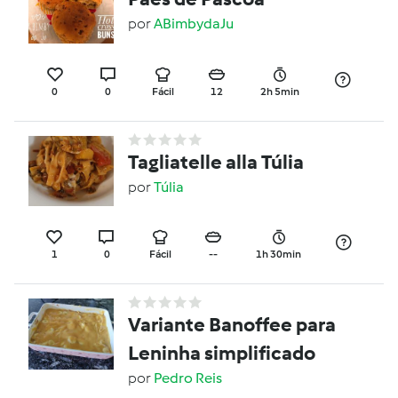
por
ABimbydaJu
0
0
Fácil
12
2h 5min
Tagliatelle alla Túlia
por
Túlia
1
0
Fácil
--
1h 30min
Variante Banoffee para
Leninha simplificado
por
Pedro Reis