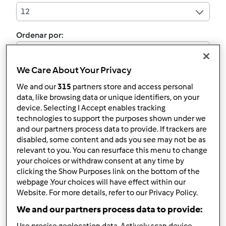
12
Ordenar por:
Predefinido
We Care About Your Privacy
Os seus filtros:
We and our
315
partners store and access personal
Britânico e irlandês
data, like browsing data or unique identifiers, on your
device. Selecting I Accept enables tracking
technologies to support the purposes shown under we
Limpar
and our partners process data to provide. If trackers are
disabled, some content and ads you see may not be as
relevant to you. You can resurface this menu to change
Hot Cross Buns
your choices or withdraw consent at any time by
clicking the Show Purposes link on the bottom of the
por
Gast
webpage .Your choices will have effect within our
Website. For more details, refer to our Privacy Policy.
We and our partners process data to provide:
0
0
Médio
12
2h 5min