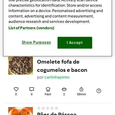
Use precise geolocation data. Actively scan device
characteristics for identification. Store and/or access
information on a device. Personalised advertising and
Hot Cross Buns
content, advertising and content measurement,
por
Gast
audience research and services development.
List of Partners (vendors)
1
0
Fácil
12
2h 0min
Show Purposes
I Accept
Omelete fofa de
cogumelos e bacon
por
carlinhapinto
0
0
Fácil
2
58min
Pães de Páscoa