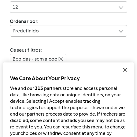
12
Ordenar por:
Predefinido
Os seus filtros:
Bebidas - sem alcool
Limpar
We Care About Your Privacy
We and our
313
partners store and access personal
data, like browsing data or unique identifiers, on your
Batido de Morango e
device. Selecting I Accept enables tracking
Oreo
technologies to support the purposes shown under we
and our partners process data to provide. If trackers are
por
Gast
disabled, some content and ads you see may not be as
relevant to you. You can resurface this menu to change
your choices or withdraw consent at any time by