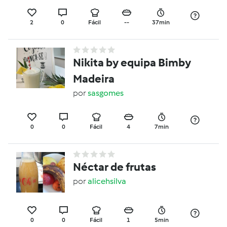
2
0
Fácil
--
37min
Nikita by equipa Bimby
Madeira
por
sasgomes
0
0
Fácil
4
7min
Néctar de frutas
por
alicehsilva
0
0
Fácil
1
5min