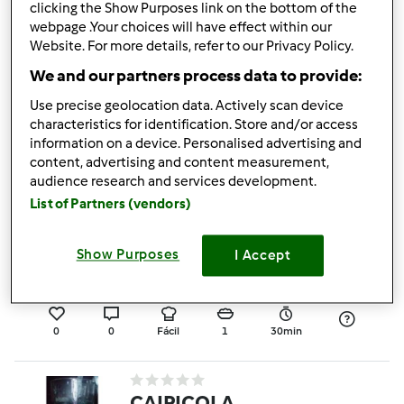
0
0
Fácil
2
6min
clicking the Show Purposes link on the bottom of the
webpage .Your choices will have effect within our
Website. For more details, refer to our Privacy Policy.
Batido verde detox
We and our partners process data to provide:
por
NicoleGO90
Use precise geolocation data. Actively scan device
characteristics for identification. Store and/or access
information on a device. Personalised advertising and
content, advertising and content measurement,
0
0
Fácil
2
5min
audience research and services development.
List of Partners (vendors)
Bimbal de pêra
Show Purposes
I Accept
por
alicehsilva
0
0
Fácil
1
30min
CAIPICOLA