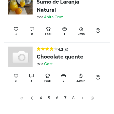
Sumo de Laranja
Natural
por
Anita Cruz
1
0
Fácil
1
2min
4.3
(3)
Chocolate quente
por
Gast
3
3
Fácil
2
22min
4
5
6
7
8