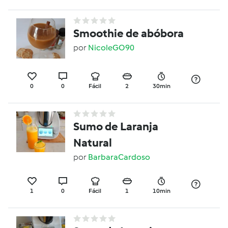
Smoothie de abóbora
por
NicoleGO90
0
0
Fácil
2
30min
Sumo de Laranja
Natural
por
BarbaraCardoso
1
0
Fácil
1
10min