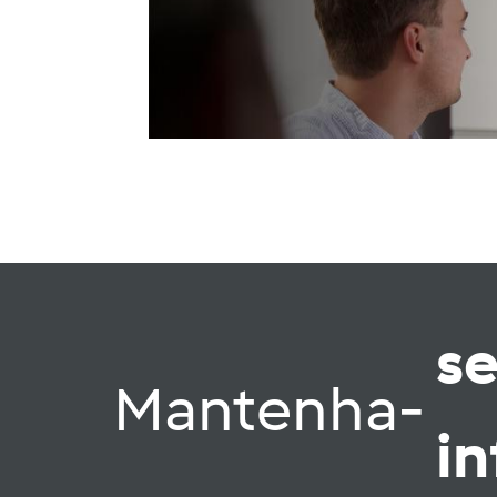
s
Mantenha-
i