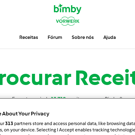
Receitas
Fórum
Sobre nós
Ajuda
rocurar
Recei
Encontre mais de
13.719
receitas para sua Bimby ®.
 About Your Privacy
our
313
partners store and access personal data, like browsing dat
rs, on your device. Selecting I Accept enables tracking technologi