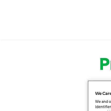
P
We Care
We and 
identifie