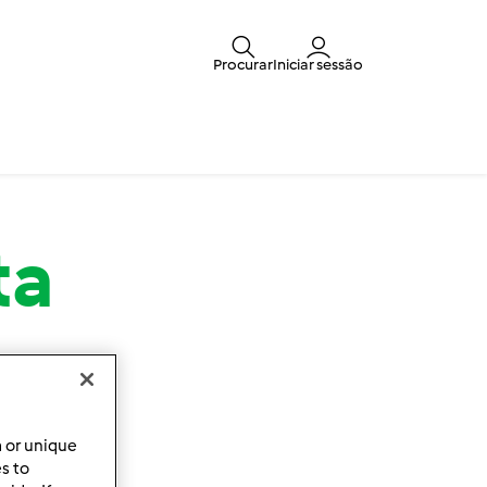
Procurar
Iniciar sessão
ta
a or unique
es to