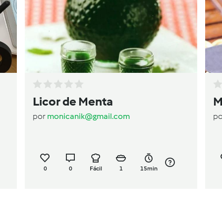
Licor de Menta
M
por
monicanik@gmail.com
p
0
0
Fácil
1
15min