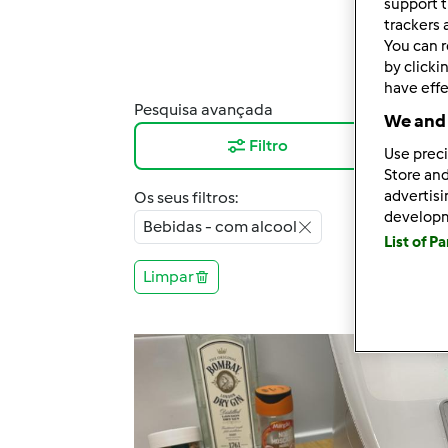
support t
trackers 
You can r
by clicki
have effe
Pesquisa avançada
Resu
We and 
Filtro
12
Use preci
Store and
advertis
Os seus filtros:
develop
Bebidas - com alcool
List of P
Limpar