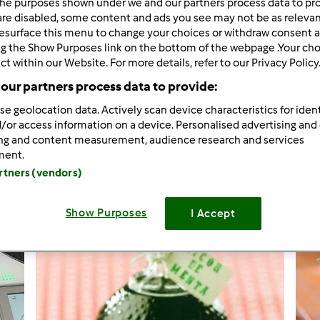
he purposes shown under we and our partners process data to prov
are disabled, some content and ads you see may not be as relevan
29
Resultados
esurface this menu to change your choices or withdraw consent a
ng the Show Purposes link on the bottom of the webpage .Your choi
ct within our Website. For more details, refer to our Privacy Policy
ltados por página:
Ordenar por:
our partners process data to provide:
Predefinido
se geolocation data. Actively scan device characteristics for ident
/or access information on a device. Personalised advertising and
ing and content measurement, audience research and services
ment.
artners (vendors)
Show Purposes
I Accept