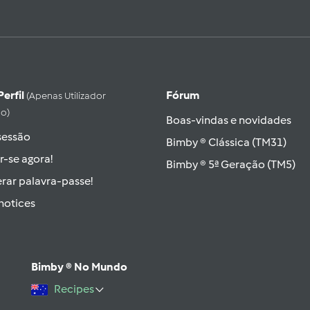
Perfil
Fórum
(apenas Utilizador
do)
Boas-vindas e novidades
 sessão
Bimby ® Clássica (TM31)
r-se agora!
Bimby ® 5ª Geração (TM5)
rar palavra-passe!
hotices
Bimby ® No Mundo
Recipes