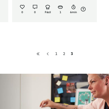
0
0
Fácil
1
6min
1
2
3