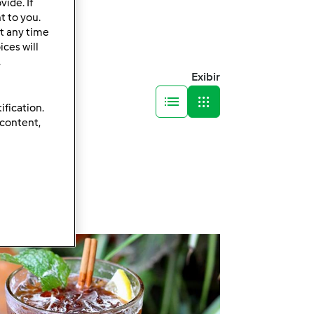
ide. If
t to you.
t any time
ces will
.
Exibir
ification.
 content,