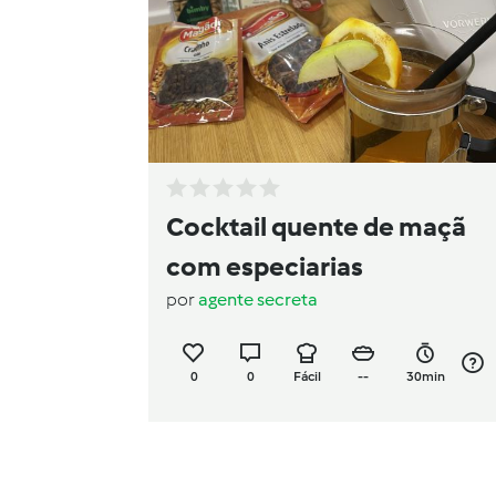
Cocktail quente de maçã
com especiarias
por
agente secreta
0
0
Fácil
--
30min