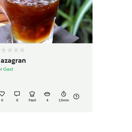
azagran
or
Gast
0
0
Fácil
4
13min