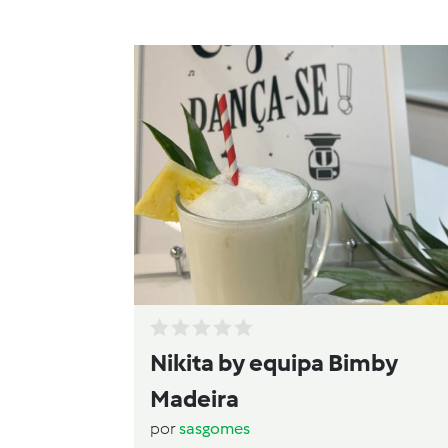
Nikita by equipa Bimby
Madeira
por
sasgomes