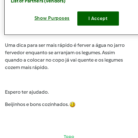
List of Partners (vendors)
ficam por baixo e pequeninas, junto com as cenouras; no
tabuleiro ficam os florestes de brócolos e assim coze
Show Purposes
I Accept
tudo por igual, ao mesmo tempo.
Uma dica para ser mais rápido é ferver a água no jarro
fervedor enquanto se arranjam os legumes. Assim
quando a colocar no copo já vai quente e os legumes
cozem mais rápido.
Espero ter ajudado.
Beijinhos e bons cozinhados.
Topo