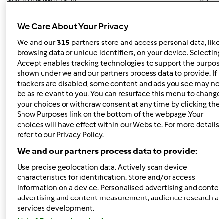
Seg, 2010-03-01 15:24
#2
Ana, eu tempero sempre os legumes com sal e pimenta
(sei que há quem tempere a água em vez dos legumes e
We Care About Your Privacy
depois como os temperos não evaporam, os legumes
We and our
315
partners store and access personal data, lik
acabam por ficam sem tempero).
browsing data or unique identifiers, on your device. Selecting
Accept enables tracking technologies to support the purpo
shown under we and our partners process data to provide. If
trackers are disabled, some content and ads you see may no
Em relação ao tempo de cozedura, depende sempre do
be as relevant to you. You can resurface this menu to chang
tamanho em que cortamos os legumes.
your choices or withdraw consent at any time by clicking th
Show Purposes link on the bottom of the webpage .Your
Deves cortar sempre cada uma das qualidades no
choices will have effect within our Website. For more details
mesmo tamanho e num tamanho proporcional ao tempo
refer to our Privacy Policy.
que demoram a cozer.
We and our partners process data to provide:
Por exemplo, se quiseres cozer batatas, cenouras e
Use precise geolocation data. Actively scan device
brócolos.
characteristics for identification. Store and/or access
information on a device. Personalised advertising and conte
Como os brócolos demoram menos tempo a cozer, eu
advertising and content measurement, audience research 
separo sempre os floretes de forma a que fiquem
services development.
bastante grandes; as batatas como demoram muito