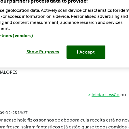
our partners process data to provide:
 Recentes
10
se geolocation data. Actively scan device characteristics for ident
/or access information on a device. Personalised advertising and
ing and content measurement, audience research and services
ment.
artners (vendors)
009-12-24 01:36
Show Purposes
I Accept
 aqui uma duvida: Na receita dos sonhos de abobora está a 
?è que já vi outras receitas com menos de metade da quantid
IALOPES
Iniciar sessão
ou
009-12-25 19:27
or acaso hoje fiz os sonhos de abobora cuja receita está no no
a fresca, sairam fantasticos e já estão quase todos comidos, é