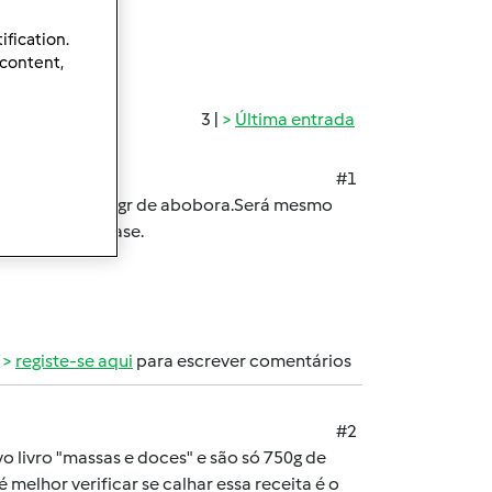
ification.
 content,
3 |
Última entrada
#1
quantidade 1500 gr de abobora.Será mesmo
ade.Ajudem please.
registe-se aqui
para escrever comentários
#2
vo livro "massas e doces" e são só 750g de
 melhor verificar se calhar essa receita é o