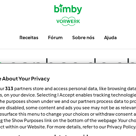
Receitas
Fórum
Sobre nós
Ajuda
m
sonhos de a
 About Your Privacy
our
313
partners store and access personal data, like browsing dat
rs, on your device. Selecting I Accept enables tracking technologi
he purposes shown under we and our partners process data to prov
are disabled, some content and ads you see may not be as relevan
esurface this menu to change your choices or withdraw consent a
ng the Show Purposes link on the bottom of the webpage .Your choi
ct within our Website. For more details, refer to our Privacy Policy
ar por:
Resultados por página: