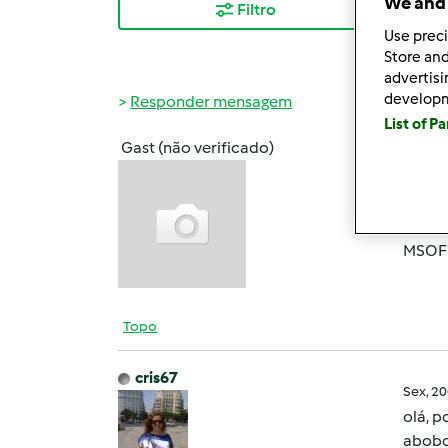
We and 
Filtro
Mais
Use preci
Store and
advertis
develop
Responder mensagem
List of P
Gast (não verificado)
Qui, 2
Tenho
assim
MSOF
Topo
cris67
Sex, 2
olá, p
abobor