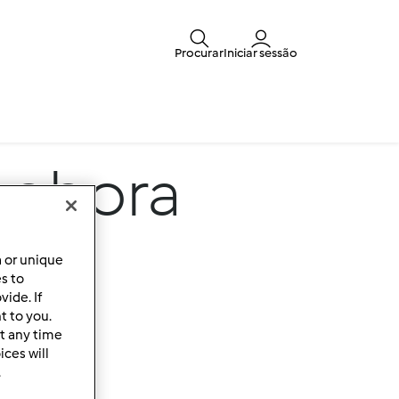
Procurar
Iniciar sessão
bobora
a or unique
es to
ide. If
t to you.
t any time
ces will
.