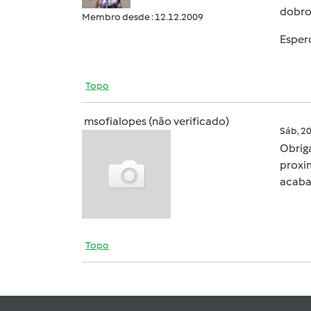
dobro 
Membro desde : 12.12.2009
Espero
Topo
msofialopes (não verificado)
Sáb, 2
Obrig
proxi
acab
Topo