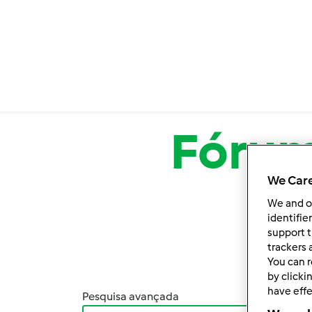
Passar para o conteúdo principal
Fóru
We Care
We and 
identifie
support t
trackers 
You can r
by clicki
have effe
Pesquisa avançada
Orden