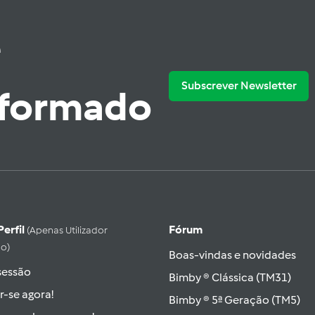
e
Subscrever Newsletter
nformado
Perfil
Fórum
(apenas Utilizador
do)
Boas-vindas e novidades
 sessão
Bimby ® Clássica (TM31)
r-se agora!
Bimby ® 5ª Geração (TM5)